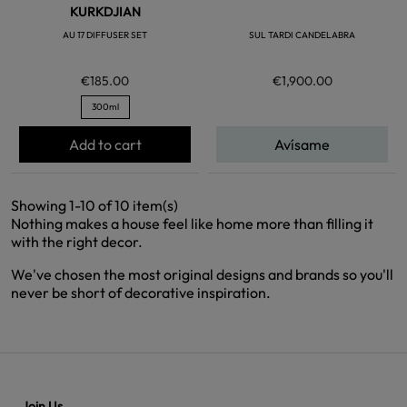
KURKDJIAN
AU 17 DIFFUSER SET
SUL TARDI CANDELABRA
€185.00
€1,900.00
300ml
Add to cart
Avísame
Showing 1-10 of 10 item(s)
Nothing makes a house feel like home more than filling it
with the right decor.
We've chosen the most original designs and brands so you'll
never be short of decorative inspiration.
Join Us