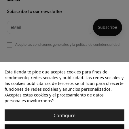
Subscribe to our newsletter
Acepto las
condiciones generales
y la
política de confidencialidad

OUR WEBSITE
Esta tienda te pide que aceptes cookies para fines de
rendimiento, redes sociales y publicidad. Las redes sociales y
las cookies publicitarias de terceros se utilizan para ofrecerte
funciones de redes sociales y anuncios personalizados.

HELP
¿Aceptas estas cookies y el procesamiento de datos
personales involucrados?

INFORMATION
Configure
© 2026 - Isolée · Todos los derechos reservados