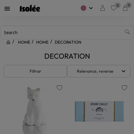
0
0
keyboard_arrow_down

favorite
HOME
HOME
DECORATION
DECORATION
keyboard_arrow_down
Filtrar
Relevance, reverse
favorite
favorite