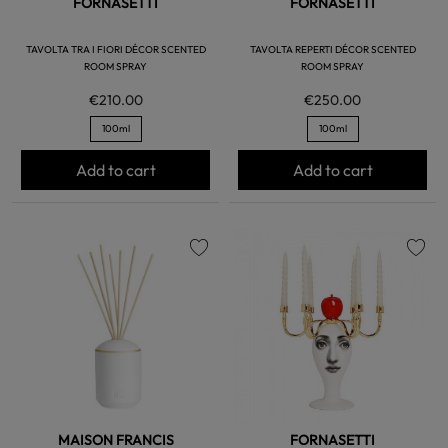
FORNASETTI
FORNASETTI
TAVOLTA TRA I FIORI DÉCOR SCENTED
TAVOLTA REPERTI DÉCOR SCENTED
ROOM SPRAY
ROOM SPRAY
€210.00
€250.00
100ml
100ml
Add to cart
Add to cart
favorite
favorite
MAISON FRANCIS
FORNASETTI