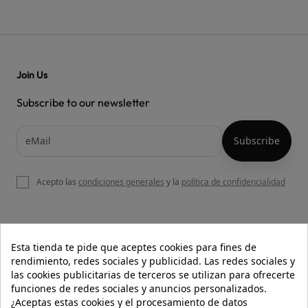
Join Us
Subscribe to our newsletter
Acepto las
condiciones generales
y la
política de confidencialidad

OUR WEBSITE
Esta tienda te pide que aceptes cookies para fines de
rendimiento, redes sociales y publicidad. Las redes sociales y
las cookies publicitarias de terceros se utilizan para ofrecerte
funciones de redes sociales y anuncios personalizados.

HELP
¿Aceptas estas cookies y el procesamiento de datos