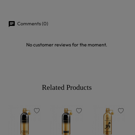
Comments (0)
No customer reviews for the moment.
Related Products
favorite
favorite
favorite