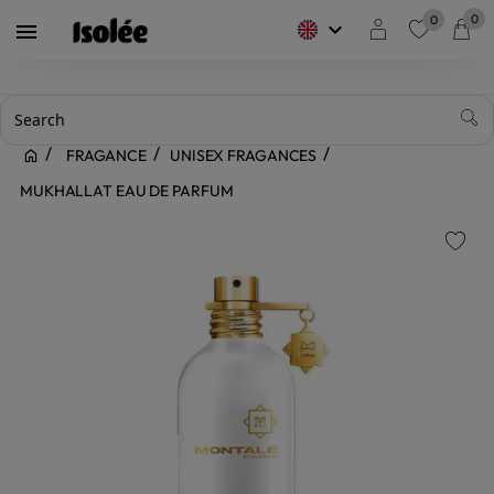
0
0
keyboard_arrow_down

favorite
FRAGANCE
UNISEX FRAGANCES
MUKHALLAT EAU DE PARFUM