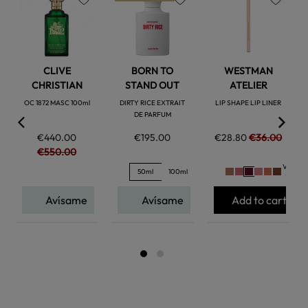
favorite
favorite
favorite
CLIVE
BORN TO
WESTMAN
CHRISTIAN
STAND OUT
ATELIER
OC 1872 MASC 100ml
DIRTY RICE EXTRAIT
LIP SHAPE LIP LINER
DE PARFUM
€440.00
€195.00
€28.80
€36.00
€550.00
Ver
50ml
100ml
+
Avísame
Avísame
Add to cart