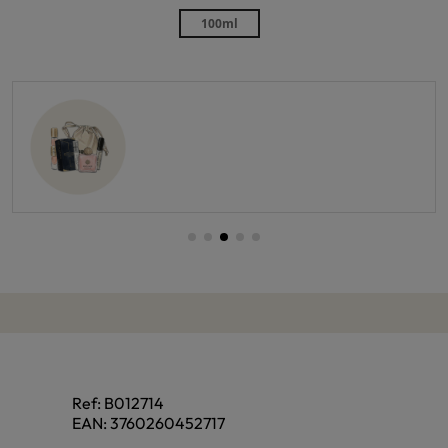
100ml
Ref:
B012714
EAN:
3760260452717