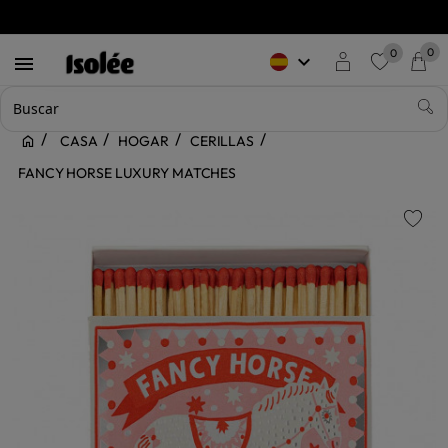
0
0
keyboard_arrow_down

favorite
CASA
HOGAR
CERILLAS
FANCY HORSE LUXURY MATCHES