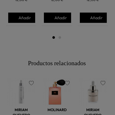
Añadir
Añadir
Añadir
Productos relacionados
favorite
favorite
favorite
MIRIAM
MOLINARD
MIRIAM