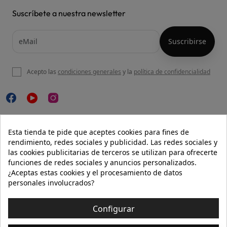
Suscríbete a nuestra newsletter
Acepto las
condiciones generales
y la
política de confidencialidad

NUESTRA WEB
Esta tienda te pide que aceptes cookies para fines de
rendimiento, redes sociales y publicidad. Las redes sociales y
las cookies publicitarias de terceros se utilizan para ofrecerte
funciones de redes sociales y anuncios personalizados.

AYUDA
¿Aceptas estas cookies y el procesamiento de datos
personales involucrados?

INFORMACIÓN
Configurar