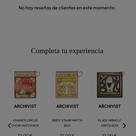
No hay reseñas de clientes en este momento.
Completa tu experiencia
favorite
favorite
favorite
ARCHIVIST
ARCHIVIST
ARCHIVIST
ARIANE'S CIRCUS
BIRDY STAMP MATCH
BLACK MIRACLE
SHOW MATCH BOX
BOX
MATCH BOX
12,00 €
12,00 €
12,00 €