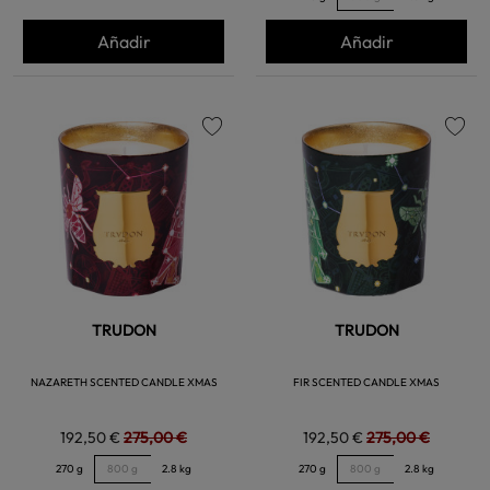
Añadir
Añadir
favorite
favorite
TRUDON
TRUDON
NAZARETH SCENTED CANDLE XMAS
FIR SCENTED CANDLE XMAS
192,50 €
275,00 €
192,50 €
275,00 €
270 g
800 g
2.8 kg
270 g
800 g
2.8 kg