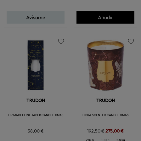
Avísame
Añadir
favorite
favorite
TRUDON
TRUDON
FIR MADELEINE TAPER CANDLE XMAS
LIBRA SCENTED CANDLE XMAS
38,00 €
192,50 €
275,00 €
270 g
800 g
2.8 kg