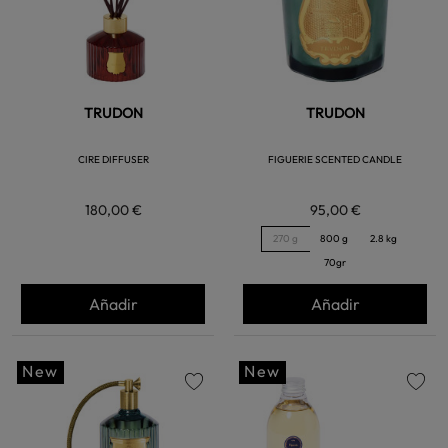
TRUDON
TRUDON
CIRE DIFFUSER
FIGUERIE SCENTED CANDLE
180,00 €
95,00 €
270 g
800 g
2.8 kg
70gr
Añadir
Añadir
New
New
favorite
favorite