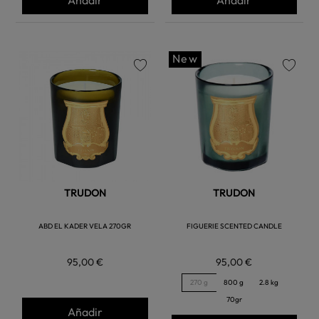
New
favorite
favorite
TRUDON
TRUDON
ABD EL KADER VELA 270GR
FIGUERIE SCENTED CANDLE
95,00 €
95,00 €
270 g
800 g
2.8 kg
70gr
Añadir