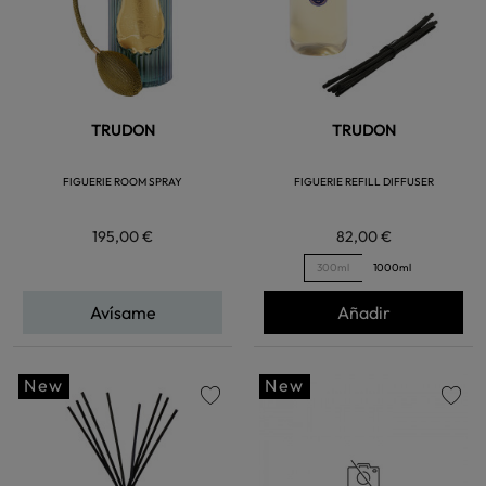
TRUDON
TRUDON
FIGUERIE ROOM SPRAY
FIGUERIE REFILL DIFFUSER
195,00 €
82,00 €
300ml
1000ml
Avísame
Añadir
New
New
favorite
favorite