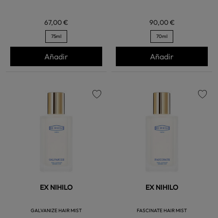
67,00 €
90,00 €
75ml
70ml
Añadir
Añadir
favorite
favorite
EX NIHILO
EX NIHILO
GALVANIZE HAIR MIST
FASCINATE HAIR MIST