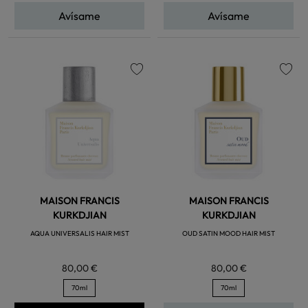
Avísame
Avísame
favorite
favorite
MAISON FRANCIS
MAISON FRANCIS
KURKDJIAN
KURKDJIAN
AQUA UNIVERSALIS HAIR MIST
OUD SATIN MOOD HAIR MIST
80,00 €
80,00 €
70ml
70ml