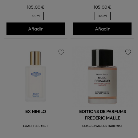
105,00 €
105,00 €
100ml
100ml
Añadir
Añadir
favorite
favorite
EX NIHILO
EDITIONS DE PARFUMS
FREDERIC MALLE
EXALT HAIR MIST
MUSC RAVAGEUR HAIR MIST