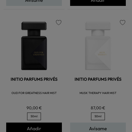
favorite
favorite
INITIO PARFUMS PRIVÉS
INITIO PARFUMS PRIVÉS
OUD FOR GREATNESS HAIR MIST
MUSK THERAPY HAIR MIST
90,00 €
87,00 €
50ml
50ml
Añadir
Avísame