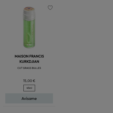
favorite
MAISON FRANCIS
KURKDJIAN
CUT GRASS BULLES
15,00 €
45ml
Avísame