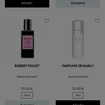
Añadir
Avísame
favorite
favorite
ROBERT PIGUET
PARFUMS DE MARLY
FRACAS HAIT MIST
VALAYA HAIR MIST
70,00 €
70,00 €
50ml
75ml
Avísame
Añadir