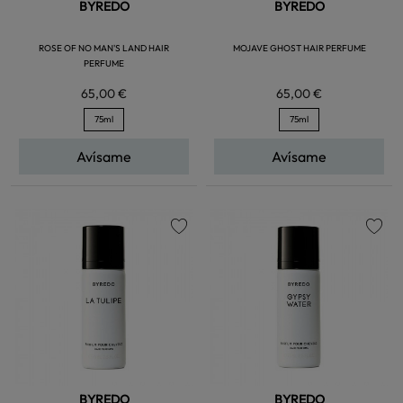
BYREDO
BYREDO
ROSE OF NO MAN'S LAND HAIR
MOJAVE GHOST HAIR PERFUME
PERFUME
65,00 €
65,00 €
75ml
75ml
Avísame
Avísame
favorite
favorite
BYREDO
BYREDO