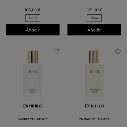
105,00 €
105,00 €
100ml
100ml
Añadir
Añadir
favorite
favorite
EX NIHILO
EX NIHILO
MAGNETIZE HAIR MIST
EMPHASIZE HAIR MIST