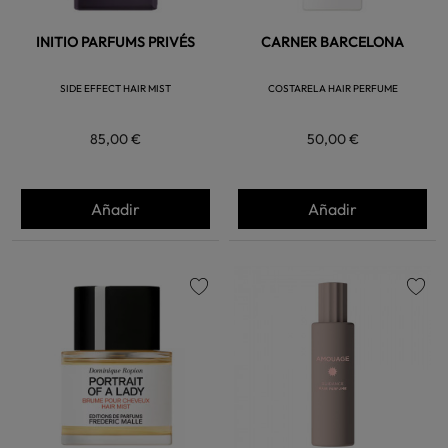
INITIO PARFUMS PRIVÉS
CARNER BARCELONA
SIDE EFFECT HAIR MIST
COSTARELA HAIR PERFUME
85,00 €
50,00 €
Añadir
Añadir
favorite
favorite