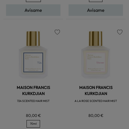
Avísame
Avísame
favorite
favorite
MAISON FRANCIS
MAISON FRANCIS
KURKDJIAN
KURKDJIAN
724 SCENTED HAIR MIST
A LA ROSE SCENTED HAIR MIST
80,00 €
80,00 €
70ml