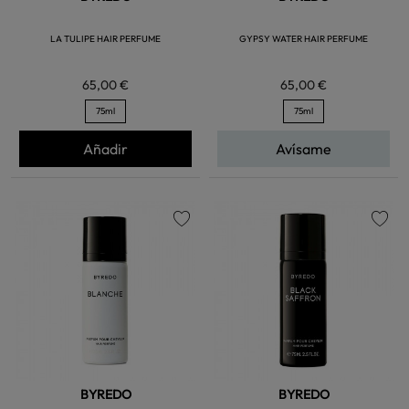
LA TULIPE HAIR PERFUME
GYPSY WATER HAIR PERFUME
65,00 €
65,00 €
75ml
75ml
Añadir
Avísame
favorite
favorite
BYREDO
BYREDO