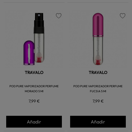
favorite
favorite
TRAVALO
TRAVALO
POD PURE VAPORIZADOR PERFUME
POD PURE VAPORIZADOR PERFUME
MORADO 5 Ml
FUCSIA 5 Ml
7,99 €
7,99 €
Añadir
Añadir