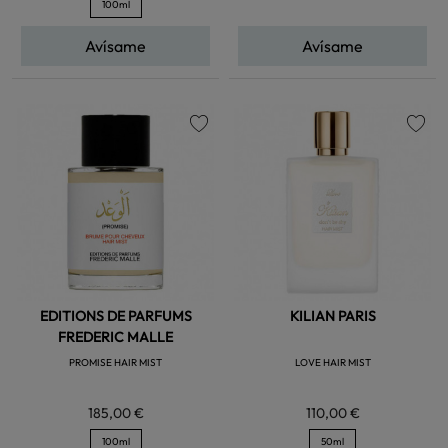
100ml
Avísame
Avísame
favorite
favorite
EDITIONS DE PARFUMS
KILIAN PARIS
FREDERIC MALLE
PROMISE HAIR MIST
LOVE HAIR MIST
185,00 €
110,00 €
100ml
50ml