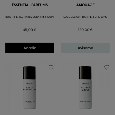
ESSENTIAL PARFUMS
AMOUAGE
BOIS IMPERIAL HAIR & BODY MIST 100ml
LOVE DELIGHT HAIR PERFUME 50ML
45,00 €
120,00 €
Añadir
Avísame
favorite
favorite