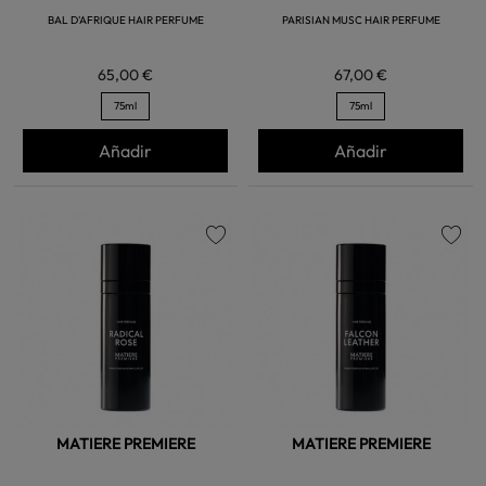
BAL D'AFRIQUE HAIR PERFUME
PARISIAN MUSC HAIR PERFUME
65,00 €
67,00 €
75ml
75ml
Añadir
Añadir
favorite
favorite
MATIERE PREMIERE
MATIERE PREMIERE