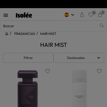
0
0
keyboard_arrow_down

favorite
FRAGANCIAS
HAIR MIST
HAIR MIST
keyboard_arrow_down
Filtrar
Destacados
favorite
favorite