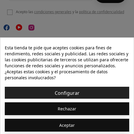
Acepto las
condiciones generales
y la
política de confidencialidad

NUESTRA WEB
Esta tienda te pide que aceptes cookies para fines de
rendimiento, redes sociales y publicidad. Las redes sociales y
las cookies publicitarias de terceros se utilizan para ofrecerte
funciones de redes sociales y anuncios personalizados.

AYUDA
¿Aceptas estas cookies y el procesamiento de datos
personales involucrados?

INFORMACIÓN
Configurar
© 2026 - Isolée · Todos los derechos reservados
Rechazar
Aceptar