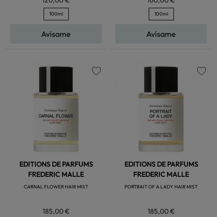
100ml
100ml
Avísame
Avísame
favorite
favorite
EDITIONS DE PARFUMS
EDITIONS DE PARFUMS
FREDERIC MALLE
FREDERIC MALLE
CARNAL FLOWER HAIR MIST
PORTRAIT OF A LADY HAIR MIST
185,00 €
185,00 €