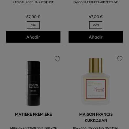
RADICAL ROSE HAIR PERFUME
FALCON LEATHER HAIR PERFUME
67,00 €
67,00 €
75ml
75ml
Añadir
Añadir
favorite
favorite
MATIERE PREMIERE
MAISON FRANCIS
KURKDJIAN
CRYSTAL SAFFRON HAIR PERFUME
BACCARAT ROUGE 540 HAIR MIST