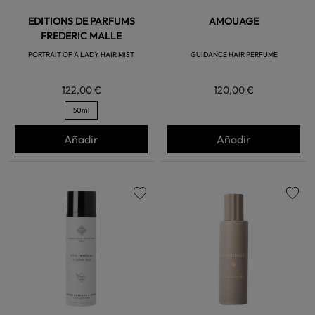
EDITIONS DE PARFUMS
AMOUAGE
FREDERIC MALLE
PORTRAIT OF A LADY HAIR MIST
GUIDANCE HAIR PERFUME
122,00 €
120,00 €
50ml
Añadir
Añadir
favorite
favorite