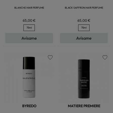
BLANCHE HAIR PERFUME
BLACK SAFFRON HAIR PERFUME
65,00 €
65,00 €
75ml
75ml
Avísame
Avísame
favorite
favorite
BYREDO
MATIERE PREMIERE