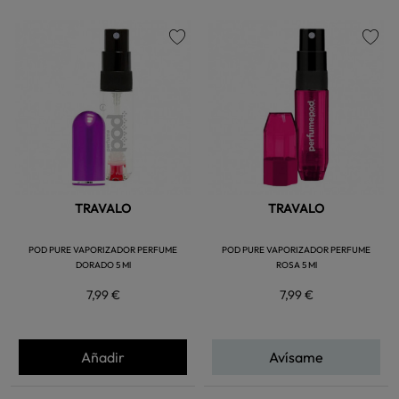
favorite
favorite
TRAVALO
TRAVALO
POD PURE VAPORIZADOR PERFUME
POD PURE VAPORIZADOR PERFUME
DORADO 5 Ml
ROSA 5 Ml
7,99 €
7,99 €
Añadir
Avísame