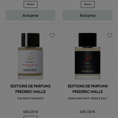
100ml
100ml
Avísame
Avísame
favorite
favorite
EDITIONS DE PARFUMS
EDITIONS DE PARFUMS
FREDERIC MALLE
FREDERIC MALLE
THE NIGHT HAIR MIST
DAWN HAIR MIST- MIDDLE EAST
484,00 €
485,00 €