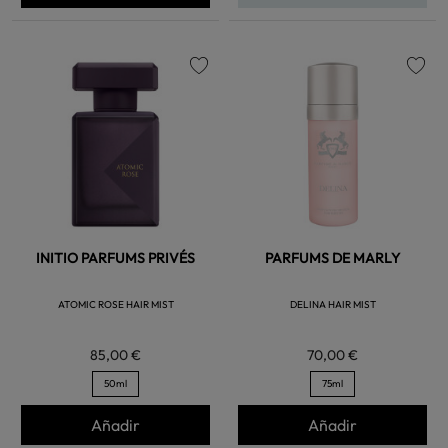
favorite
favorite
INITIO PARFUMS PRIVÉS
PARFUMS DE MARLY
ATOMIC ROSE HAIR MIST
DELINA HAIR MIST
85,00 €
70,00 €
50ml
75ml
Añadir
Añadir