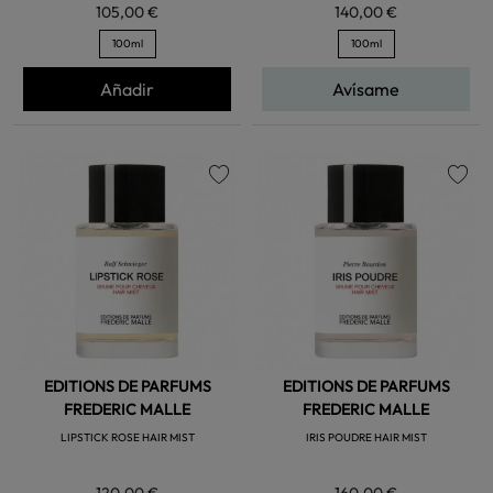
105,00 €
140,00 €
100ml
100ml
Añadir
Avísame
favorite
favorite
EDITIONS DE PARFUMS
EDITIONS DE PARFUMS
FREDERIC MALLE
FREDERIC MALLE
LIPSTICK ROSE HAIR MIST
IRIS POUDRE HAIR MIST
120,00 €
160,00 €