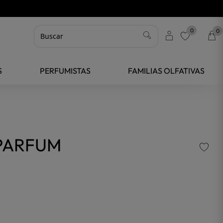
0
0
favorite
S
PERFUMISTAS
FAMILIAS OLFATIVAS
 PARFUM