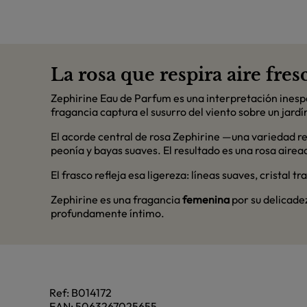
La rosa que respira aire fres
Zephirine Eau de Parfum es una interpretación inesper
fragancia captura el susurro del viento sobre un jardí
El acorde central de rosa Zephirine —una variedad re
peonía y bayas suaves. El resultado es una rosa air
El frasco refleja esa ligereza: líneas suaves, cristal 
Zephirine es una fragancia
femenina
por su delicadez
profundamente íntimo.
Ref:
B014172
EAN:
5063267025655