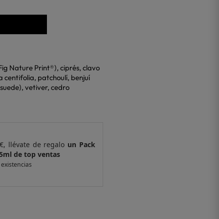
Fig Nature Print®), ciprés, clavo
 centifolia, patchoulí, benjuí
suede), vetiver, cedro
€, llévate de regalo
un Pack
Por compras supe
5ml de top ventas
de 4 muestras y 
 existencias
*valido en isolee.com