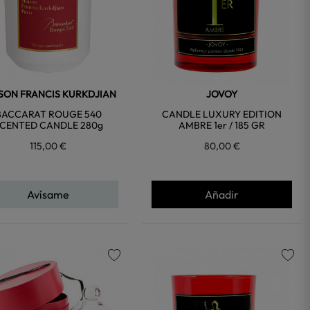
SON FRANCIS KURKDJIAN
JOVOY
BACCARAT ROUGE 540
CANDLE LUXURY EDITION
CENTED CANDLE 280g
AMBRE 1er / 185 GR
115,00 €
80,00 €
Avísame
Añadir
favorite
favorite