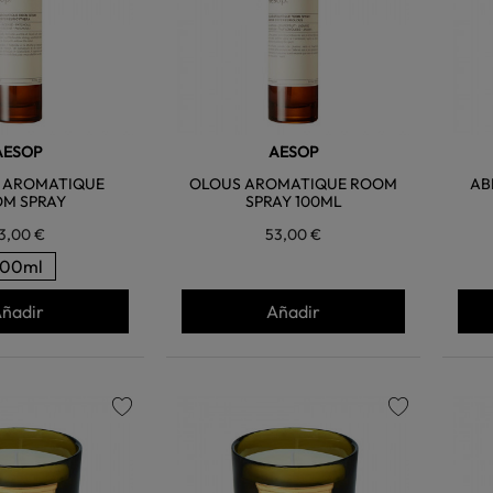
AESOP
AESOP
 AROMATIQUE
OLOUS AROMATIQUE ROOM
AB
M SPRAY
SPRAY 100ML
3,00 €
53,00 €
100ml
ñadir
Añadir
favorite
favorite