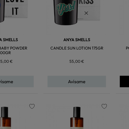
A SMELLS
ANYA SMELLS
BABY POWDER
CANDLE SUN LOTION 175GR
P
700GR
65,00 €
55,00 €
vísame
Avísame
favorite
favorite