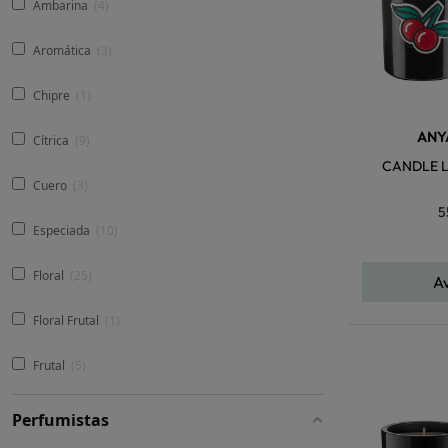
Ambarina
4
Aromática
3
Chipre
1
ANY
Cítrica
9
CANDLE L
Cuero
3
5
Especiada
10
Floral
25
A
Floral Frutal
1
Frutal
5
Perfumistas