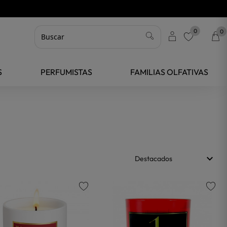
0
0
favorite
S
PERFUMISTAS
FAMILIAS OLFATIVAS
keyboard_arrow_down
Destacados
favorite
favorite