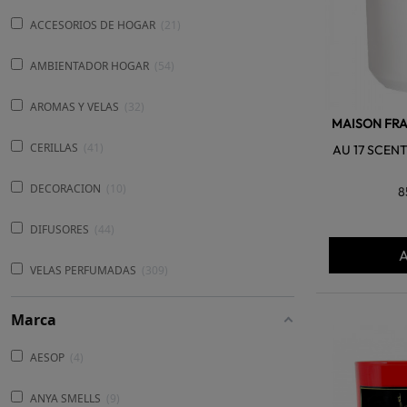
ACCESORIOS DE HOGAR
21
AMBIENTADOR HOGAR
54
AROMAS Y VELAS
32
MAISON FRA
CERILLAS
41
AU 17 SCEN
DECORACION
10
8
DIFUSORES
44
A
VELAS PERFUMADAS
309
Marca
AESOP
4
ANYA SMELLS
9