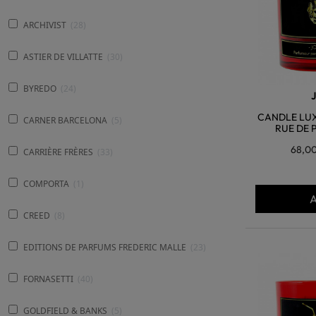
ARCHIVIST
28
ASTIER DE VILLATTE
30
BYREDO
24
CANDLE LUX
CARNER BARCELONA
5
RUE DE 
68,0
CARRIÈRE FRÈRES
33
COMPORTA
1
A
CREED
8
EDITIONS DE PARFUMS FREDERIC MALLE
23
FORNASETTI
40
GOLDFIELD & BANKS
5