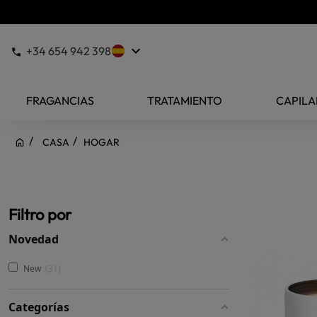
keyboard_arrow_down
+34 654 942 398
FRAGANCIAS
TRATAMIENTO
CAPILA
CASA
HOGAR
Filtro por
Novedad
New
31
Categorías