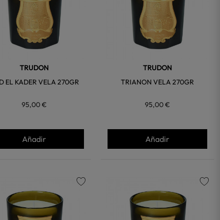
TRUDON
TRUDON
D EL KADER VELA 270GR
TRIANON VELA 270GR
95,00 €
95,00 €
Añadir
Añadir
favorite
favorite