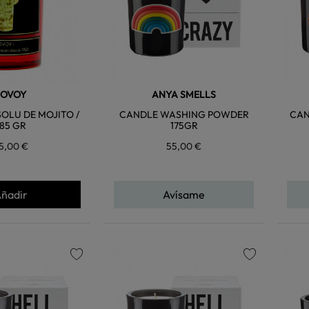
JOVOY
ANYA SMELLS
OLU DE MOJITO /
CANDLE WASHING POWDER
CAN
185 GR
175GR
5,00 €
55,00 €
ñadir
Avísame
favorite
favorite