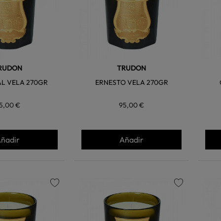
RUDON
TRUDON
L VELA 270GR
ERNESTO VELA 270GR
5,00 €
95,00 €
ñadir
Añadir
favorite
favorite