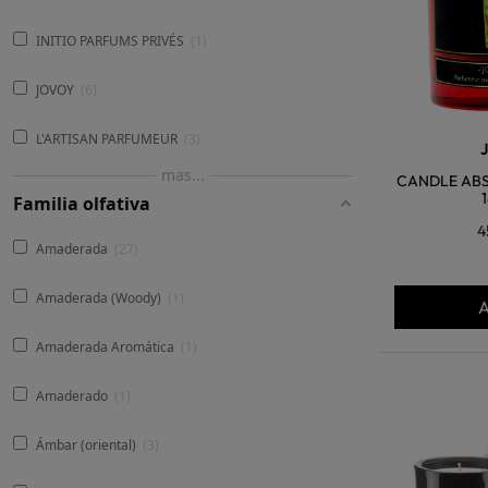
INITIO PARFUMS PRIVÉS
1
JOVOY
6
L'ARTISAN PARFUMEUR
3
mas...
CANDLE ABS
Familia olfativa
4
Amaderada
27
Amaderada (Woody)
1
A
Amaderada Aromática
1
Amaderado
1
Ámbar (oriental)
3