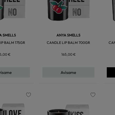
A SMELLS
ANYA SMELLS
IP BALM 175GR
CANDLE LIP BALM 700GR
CAN
5,00 €
165,00 €
vísame
Avísame
favorite
favorite