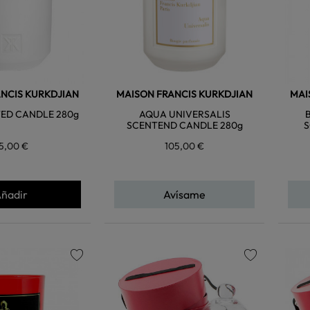
NCIS KURKDJIAN
MAISON FRANCIS KURKDJIAN
MAI
TED CANDLE 280g
AQUA UNIVERSALIS
SCENTEND CANDLE 280g
S
5,00 €
105,00 €
ñadir
Avísame
favorite
favorite