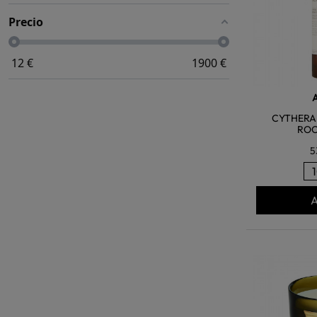
Precio
12
€
1900
€
CYTHERA
ROO
5
A