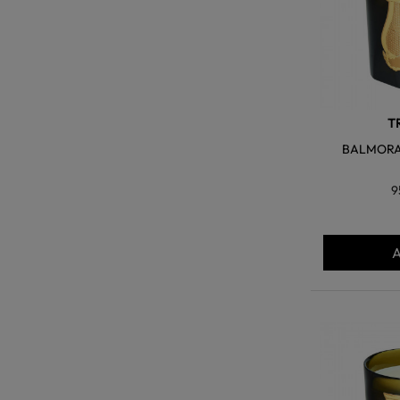
T
BALMORA
9
A