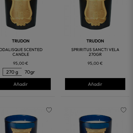
TRUDON
TRUDON
ODALISQUE SCENTED
SPRIRITUS SANCTI VELA
CANDLE
270GR
95,00 €
95,00 €
270 g
70gr
Añadir
Añadir
favorite
favorite