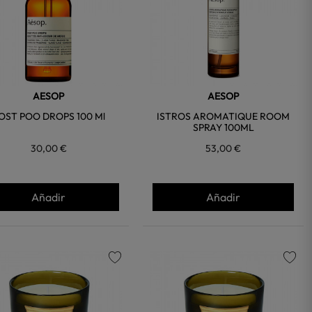
AESOP
AESOP
OST POO DROPS 100 Ml
ISTROS AROMATIQUE ROOM
SPRAY 100ML
30,00 €
53,00 €
Añadir
Añadir
favorite
favorite