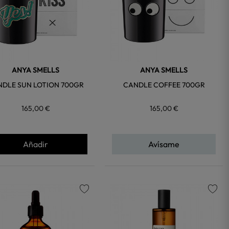
ANYA SMELLS
ANYA SMELLS
DLE SUN LOTION 700GR
CANDLE COFFEE 700GR
165,00 €
165,00 €
Añadir
Avísame
favorite
favorite