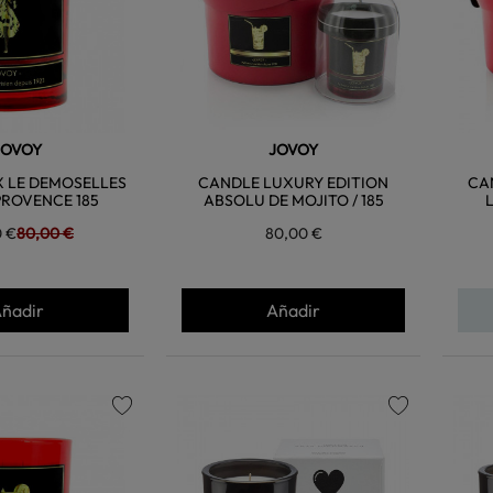
JOVOY
JOVOY
 LE DEMOSELLES
CANDLE LUXURY EDITION
CA
PROVENCE 185
ABSOLU DE MOJITO / 185
0 €
80,00 €
80,00 €
ñadir
Añadir
favorite
favorite