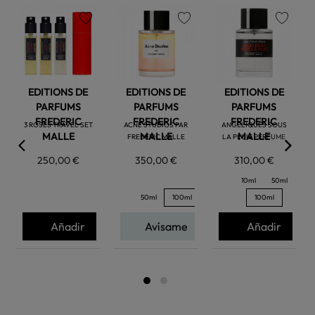
favorite
favorite
favorite
EDITIONS DE
EDITIONS DE
EDITIONS DE
PARFUMS
PARFUMS
PARFUMS
FREDERIC
FREDERIC
FREDERIC
3 ROSES TRAVEL SET
ACNE STUDIOS PAR
ANGELIQUES SOUS
MALLE
MALLE
MALLE
FREDERIC MALLE
LA PLUIE PERFUME
250,00 €
350,00 €
310,00 €
10ml
50ml
50ml
100ml
100ml
Añadir
Avísame
Añadir