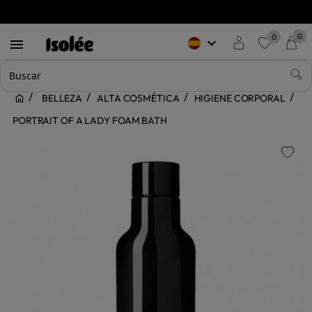
0
0
keyboard_arrow_down

favorite
BELLEZA
ALTA COSMÉTICA
HIGIENE CORPORAL
PORTRAIT OF A LADY FOAM BATH