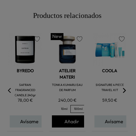
Productos relacionados
New
favorite
favorite
favorite
BYREDO
ATELIER
COOLA
MATERI
SAFRAN
TONKA KUMARU EAU
SIGNATURE 4 PIECE
FRAGRANCED
DE PARFUM
TRAVEL KIT
CANDLE 240gr
78,00 €
240,00 €
59,50 €
10ml
100ml
Avísame
Añadir
Avísame