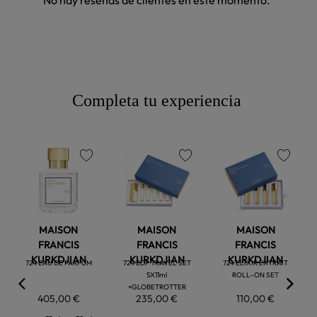
No hay reseñas de clientes en este momento.
Completa tu experiencia
favorite
favorite
favorite
MAISON
MAISON
MAISON
FRANCIS
FRANCIS
FRANCIS
KURKDJIAN
KURKDJIAN
KURKDJIAN
724 EAU DE PARFUM
724 EDP TRAVEL SET
724 ELIXIR EXTRAIT
5X11ml
ROLL-ON SET
+GLOBETROTTER
405,00 €
235,00 €
110,00 €