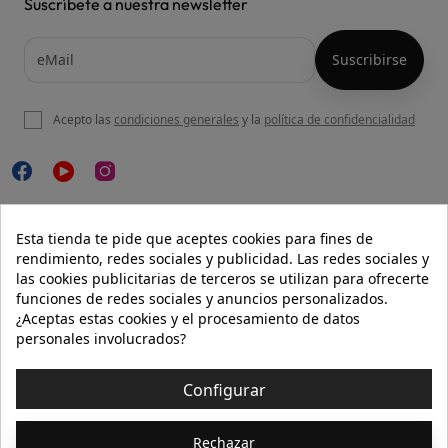
Suscríbete a nuestra newsletter
Acepto las
condiciones generales
y la
política de confidencialidad

NUESTRA WEB
Esta tienda te pide que aceptes cookies para fines de
rendimiento, redes sociales y publicidad. Las redes sociales y
las cookies publicitarias de terceros se utilizan para ofrecerte
funciones de redes sociales y anuncios personalizados.

AYUDA
¿Aceptas estas cookies y el procesamiento de datos
personales involucrados?

INFORMACIÓN
Configurar
© 2026 - Isolée · Todos los derechos reservados
Rechazar