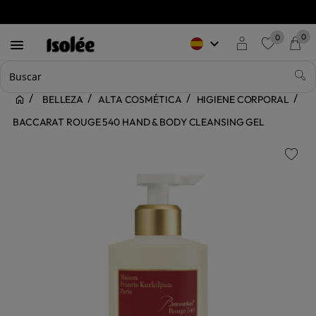
0
0
keyboard_arrow_down

favorite
BELLEZA
ALTA COSMÉTICA
HIGIENE CORPORAL
BACCARAT ROUGE 540 HAND & BODY CLEANSING GEL