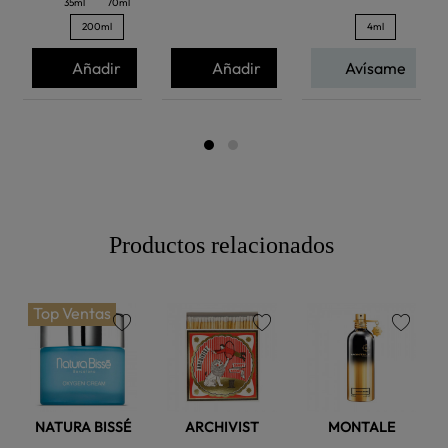
35ml
70ml
200ml
4ml
Añadir
Añadir
Avísame
Productos relacionados
Top Ventas
favorite
favorite
favorite
NATURA BISSÉ
ARCHIVIST
MONTALE