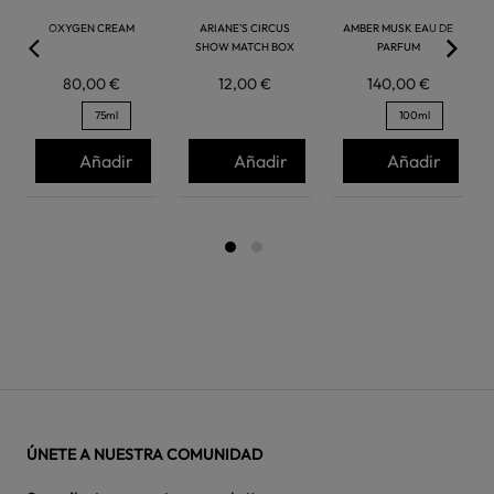
OXYGEN CREAM
ARIANE'S CIRCUS
AMBER MUSK EAU DE
SHOW MATCH BOX
PARFUM
80,00 €
12,00 €
140,00 €
75ml
100ml
Añadir
Añadir
Añadir
ÚNETE A NUESTRA COMUNIDAD