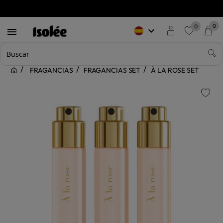
0
0
keyboard_arrow_down

favorite
FRAGANCIAS
FRAGANCIAS SET
À LA ROSE SET