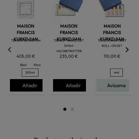
MAISON
MAISON
MAISON
FRANCIS
FRANCIS
FRANCIS
KURKDJIAN
KURKDJIAN
KURKDJIAN
724 EAU DE PARFUM
724 EDP TRAVEL SET
724 ELIXIR EXTRAIT
5X11ml
ROLL-ON SET
+GLOBETROTTER
405,00 €
235,00 €
110,00 €
35ml
70ml
200ml
4ml
Añadir
Añadir
Avísame