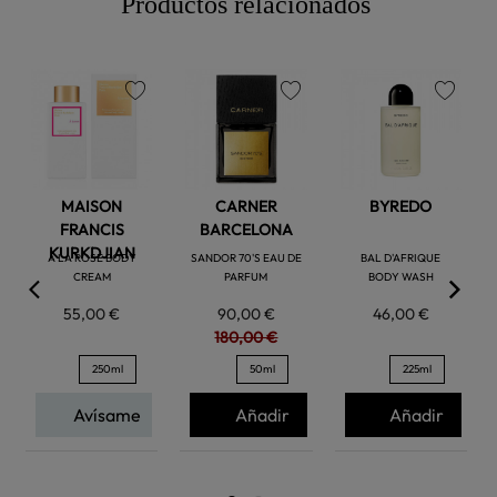
Productos relacionados
favorite
favorite
favorite
MAISON
CARNER
BYREDO
FRANCIS
BARCELONA
KURKDJIAN
À LA ROSE BODY
SANDOR 70'S EAU DE
BAL D'AFRIQUE
CREAM
PARFUM
BODY WASH
55,00 €
90,00 €
46,00 €
180,00 €
250ml
50ml
225ml
Avísame
Añadir
Añadir