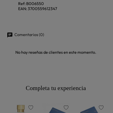
Ref:
B006550
EAN:
3700559612347
Comentarios (0)
No hay reseñas de clientes en este momento.
Completa tu experiencia
favorite
favorite
favorite