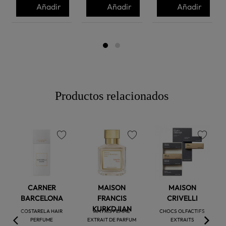
Añadir
Añadir
Añadir
Productos relacionados
favorite
favorite
favorite
CARNER
MAISON
MAISON
BARCELONA
FRANCIS
CRIVELLI
KURKDJIAN
COSTARELA HAIR
AMYRIS FEMME
CHOCS OLFACTIFS
PERFUME
EXTRAIT DE PARFUM
EXTRAITS