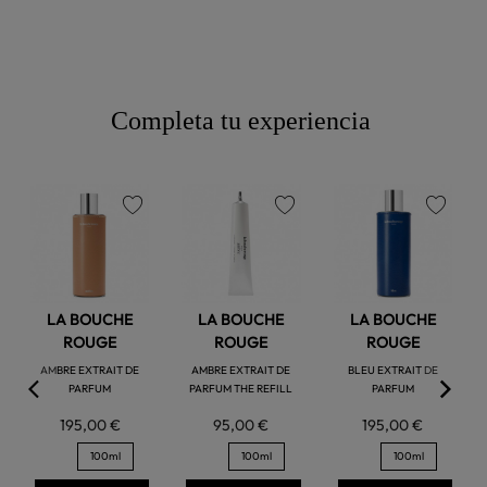
Completa tu experiencia
favorite
favorite
favorite
LA BOUCHE
LA BOUCHE
LA BOUCHE
ROUGE
ROUGE
ROUGE
AMBRE EXTRAIT DE
AMBRE EXTRAIT DE
BLEU EXTRAIT DE
PARFUM
PARFUM THE REFILL
PARFUM
195,00 €
95,00 €
195,00 €
100ml
100ml
100ml