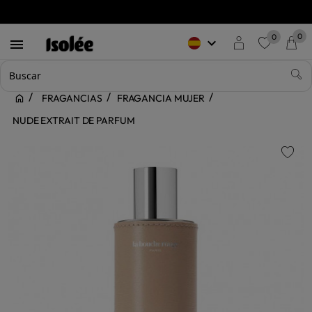
0
0
keyboard_arrow_down

favorite
FRAGANCIAS
FRAGANCIA MUJER
NUDE EXTRAIT DE PARFUM