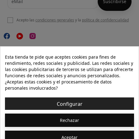
Acepto las
condiciones generales
y la
política de confidencialidad

NUESTRA WEB
Esta tienda te pide que aceptes cookies para fines de
rendimiento, redes sociales y publicidad. Las redes sociales y
las cookies publicitarias de terceros se utilizan para ofrecerte
funciones de redes sociales y anuncios personalizados.

AYUDA
¿Aceptas estas cookies y el procesamiento de datos
personales involucrados?

INFORMACIÓN
Configurar
© 2026 - Isolée · Todos los derechos reservados
Rechazar
Aceptar