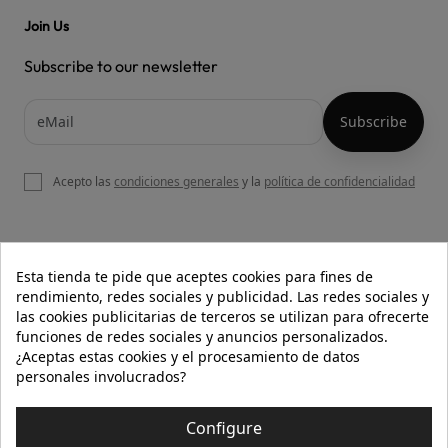
Join Us
Subscribe to our newsletter
Acepto las
condiciones generales
y la
política de confidencialidad

OUR WEBSITE
Esta tienda te pide que aceptes cookies para fines de
rendimiento, redes sociales y publicidad. Las redes sociales y
las cookies publicitarias de terceros se utilizan para ofrecerte
funciones de redes sociales y anuncios personalizados.

HELP
¿Aceptas estas cookies y el procesamiento de datos
personales involucrados?

INFORMATION
Configure