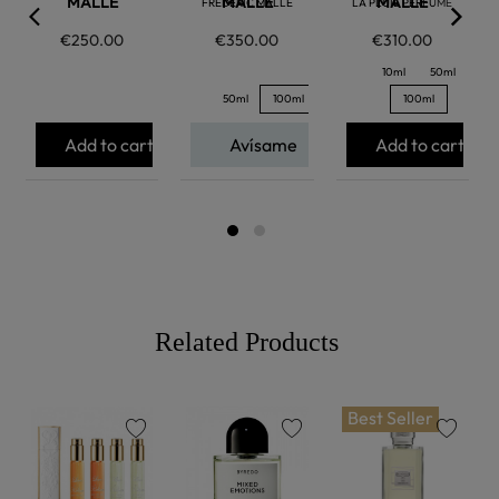
MALLE
MALLE
MALLE
FREDERIC MALLE
LA PLUIE PERFUME
€250.00
€350.00
€310.00
10ml
50ml
50ml
100ml
100ml
Add to cart
Avísame
Add to cart
Related Products
Best Seller
favorite
favorite
favorite