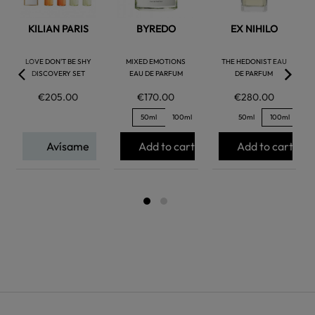
KILIAN PARIS
BYREDO
EX NIHILO
LOVE DON'T BE SHY
MIXED EMOTIONS
THE HEDONIST EAU
DISCOVERY SET
EAU DE PARFUM
DE PARFUM
€205.00
€170.00
€280.00
50ml
100ml
50ml
100ml
Avísame
Add to cart
Add to cart