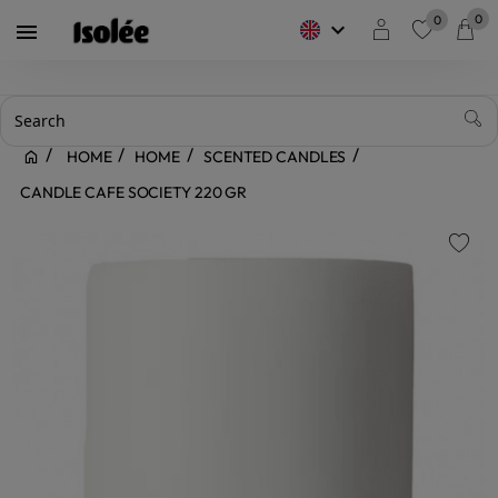
0
0
keyboard_arrow_down

favorite
HOME
HOME
SCENTED CANDLES
CANDLE CAFE SOCIETY 220 GR