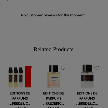
No customer reviews for the moment.
Related Products
favorite
favorite
favorite
EDITIONS DE
EDITIONS DE
EDITIONS DE
PARFUMS
PARFUMS
PARFUMS
FREDERIC
FREDERIC
FREDERIC
3 ROSES TRAVEL SET
ACNE STUDIOS PAR
ANGELIQUES SOUS