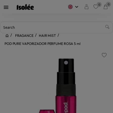
0
0
keyboard_arrow_down

favorite
FRAGANCE
HAIR MIST
POD PURE VAPORIZADOR PERFUME ROSA 5 ml