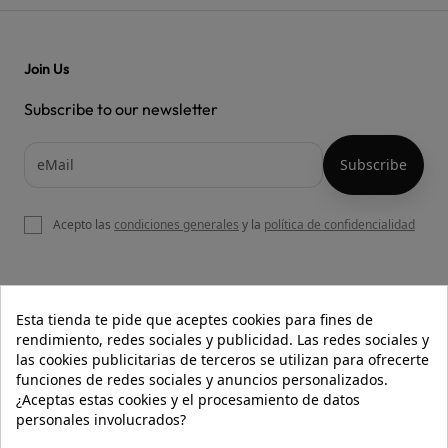
Join Us
Subscribe to our newsletter
Acepto las
condiciones generales
y la
política de confidencialidad

OUR WEBSITE
Esta tienda te pide que aceptes cookies para fines de
rendimiento, redes sociales y publicidad. Las redes sociales y
las cookies publicitarias de terceros se utilizan para ofrecerte
funciones de redes sociales y anuncios personalizados.

HELP
¿Aceptas estas cookies y el procesamiento de datos
personales involucrados?