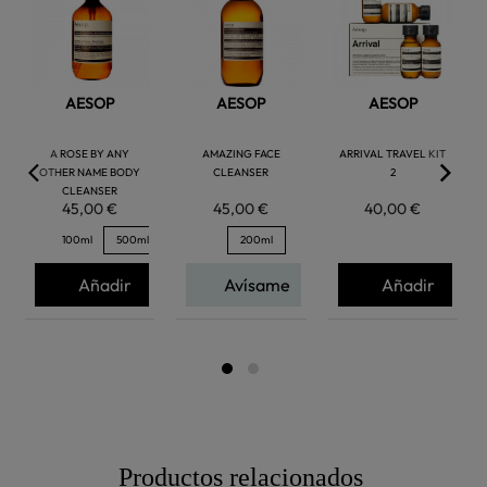
favorite
favorite
favorite
AESOP
AESOP
AESOP
A ROSE BY ANY
AMAZING FACE
ARRIVAL TRAVEL KIT
OTHER NAME BODY
CLEANSER
2
CLEANSER
45,00 €
45,00 €
40,00 €
100ml
500ml
200ml
Añadir
Avísame
Añadir
Productos relacionados