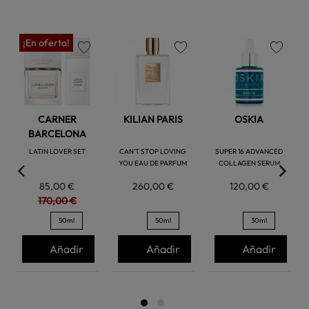
¡En oferta!
favorite
favorite
favorite
CARNER
KILIAN PARIS
OSKIA
BARCELONA
LATIN LOVER SET
CAN'T STOP LOVING
SUPER 16 ADVANCED
YOU EAU DE PARFUM
COLLAGEN SERUM
85,00 €
260,00 €
120,00 €
170,00 €
50ml
50ml
30ml
Añadir
Añadir
Añadir