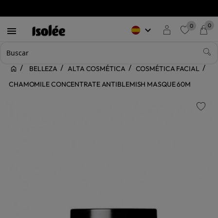
0
0
keyboard_arrow_down

favorite
BELLEZA
ALTA COSMÉTICA
COSMÉTICA FACIAL
CHAMOMILE CONCENTRATE ANTIBLEMISH MASQUE 60M