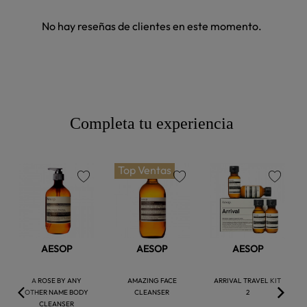
No hay reseñas de clientes en este momento.
Completa tu experiencia
Top Ventas
favorite
favorite
favorite
AESOP
AESOP
AESOP
A ROSE BY ANY
AMAZING FACE
ARRIVAL TRAVEL KIT
OTHER NAME BODY
CLEANSER
2
CLEANSER