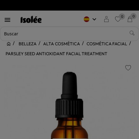
0
0
keyboard_arrow_down

favorite
BELLEZA
ALTA COSMÉTICA
COSMÉTICA FACIAL
PARSLEY SEED ANTIOXIDANT FACIAL TREATMENT