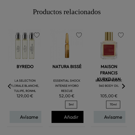
Productos relacionados
favorite
favorite
favorite
BYREDO
NATURA BISSÉ
MAISON
FRANCIS
KURKDJIAN
LA SELECTION
ESSENTIAL SHOCK
BACCARAT ROUGE
FLORALE BLANCHE,
INTENSE HYDRO
540 BODY OIL
TULIPE, RONML
RESCUE
129,00 €
52,00 €
105,00 €
5ml
70ml
Avísame
Añadir
Avísame