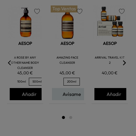
Top Ventas
favorite
favorite
favorite
AESOP
AESOP
AESOP
A ROSE BY ANY
AMAZING FACE
ARRIVAL TRAVEL KIT
OTHER NAME BODY
CLEANSER
2
CLEANSER
45,00 €
45,00 €
40,00 €
100ml
500ml
200ml
Añadir
Avísame
Añadir