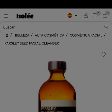
0
0
keyboard_arrow_down

favorite
BELLEZA
ALTA COSMÉTICA
COSMÉTICA FACIAL
PARSLEY SEED FACIAL CLEANSER