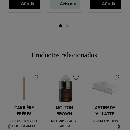
Añadir
Avísame
Añadir
Productos relacionados
favorite
favorite
favorite
CARRIÈRE
MOLTON
ASTIER DE
FRÈRES
BROWN
VILLATTE
CEDAR CHANDELLE
MILK MUSK EAU DE
LION INCENSE BOX
SCENTED CANDLES
PARFUM