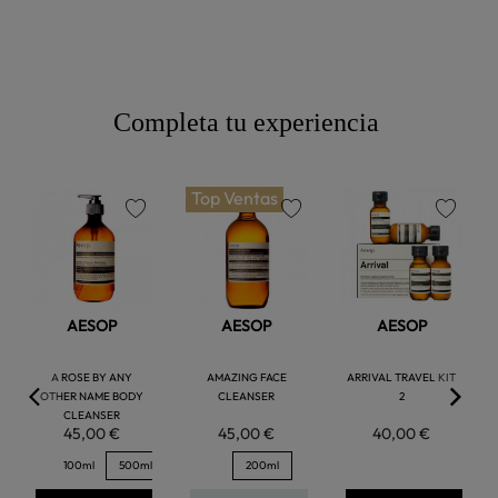
Completa tu experiencia
Top Ventas
favorite
favorite
favorite
AESOP
AESOP
AESOP
A ROSE BY ANY
AMAZING FACE
ARRIVAL TRAVEL KIT
OTHER NAME BODY
CLEANSER
2
CLEANSER
45,00 €
45,00 €
40,00 €
100ml
500ml
200ml