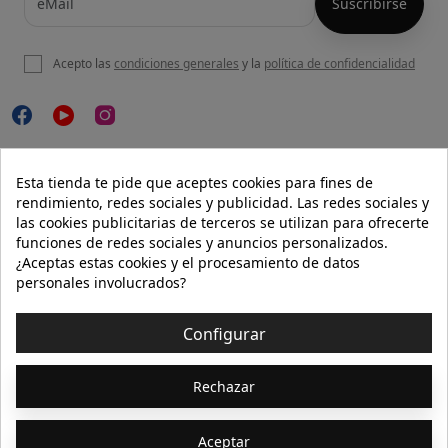
Acepto las
condiciones generales
y la
política de confidencialidad

NUESTRA WEB
Esta tienda te pide que aceptes cookies para fines de
rendimiento, redes sociales y publicidad. Las redes sociales y
las cookies publicitarias de terceros se utilizan para ofrecerte
funciones de redes sociales y anuncios personalizados.

AYUDA
¿Aceptas estas cookies y el procesamiento de datos
personales involucrados?

INFORMACIÓN
Configurar
© 2026 - Isolée · Todos los derechos reservados
Rechazar
Aceptar