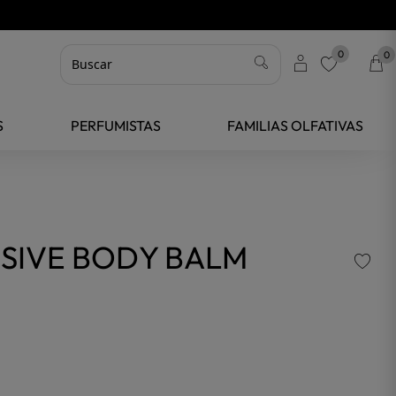
0
0
favorite
S
PERFUMISTAS
FAMILIAS OLFATIVAS
SIVE BODY BALM