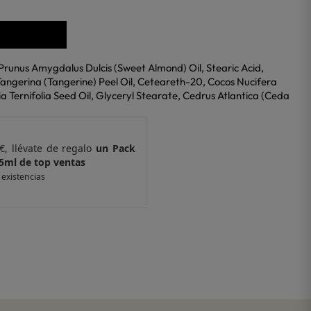
Prunus Amygdalus Dulcis (Sweet Almond) Oil, Stearic Acid,
 Tangerina (Tangerine) Peel Oil, Ceteareth-20, Cocos Nucifera
 Ternifolia Seed Oil, Glyceryl Stearate, Cedrus Atlantica (Ceda
€, llévate de regalo
un Pack
Por compras supe
 ventas
de 6 muestras y 
 existencias
*valido en isolee.com