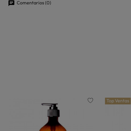
Comentarios (0)
Top Ventas
favorite