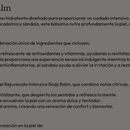
alm
mo hidratante diseñado para proporcionar un cuidado intensivo 
adamia y sándalo, este bálsamo nutre profundamente la piel, re
inación única de ingredientes que incluyen:
refrescante de antioxidantes y vitaminas, ayudando a revitalizar 
la proporciona una experiencia sensorial indulgente mientras hid
inflamatorias, el sándalo ayuda a aliviar la irritación y a restau
el Rejuvenate Intensive Body Balm, que combina notas cítricas,
talizante, que despierta los sentidos y refresca la mente.
e envuelven la piel con un aroma dulce y tentador.
al aroma, creando una sensación de confort y bienestar.
nsación en la piel de: