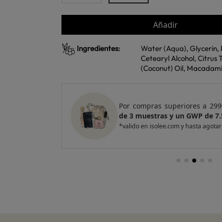
Añadir
Ingredientes:
Water (Aqua), Glycerin, 
Cetearyl Alcohol, Citrus
(Coconut) Oil, Macadamia
e regalo
un Pack
Por compras superiores a 420
entas
de 4 muestras y 2 GWP de top
*valido en isolee.com y hasta agotar