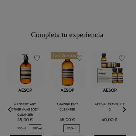
Completa tu experiencia
Top Ventas
favorite
favorite
favorite
AESOP
AESOP
AESOP
A ROSE BY ANY
AMAZING FACE
ARRIVAL TRAVEL KIT
OTHER NAME BODY
CLEANSER
2
CLEANSER
45,00 €
45,00 €
40,00 €
100ml
500ml
200ml