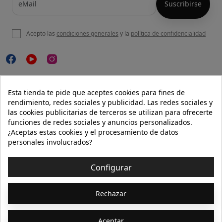
Acepto las
condiciones generales
y la
política de confidencialidad

NUESTRA WEB
Esta tienda te pide que aceptes cookies para fines de
rendimiento, redes sociales y publicidad. Las redes sociales y
las cookies publicitarias de terceros se utilizan para ofrecerte
funciones de redes sociales y anuncios personalizados.

AYUDA
¿Aceptas estas cookies y el procesamiento de datos
personales involucrados?

INFORMACIÓN
Configurar
© 2026 - Isolée · Todos los derechos reservados
Rechazar
Aceptar