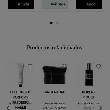
Añadir
Avísame
Añadir
Productos relacionados
favorite
favorite
favorite
EDITIONS DE
ARGENTUM
ROBERT
PARFUMS
PIGUET
FREDERIC
IRIS POUDRE HAND
LE MASQUE INFINI
BOIS NOIR EAU DE
MALLE
CREAM
BALANCING SILVER
PARFUM