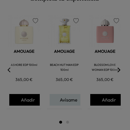
favorite
favorite
favorite
AMOUAGE
AMOUAGE
AMOUAGE
ASHORE EDP 100ml
BEACH HUT MAN EDP
BLOSSOM LOVE
100ml
WOMAN EDP 100ml
365,00 €
365,00 €
365,00 €
Añadir
Avísame
Añadir