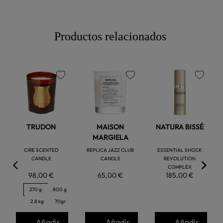
Productos relacionados
favorite
favorite
favorite
TRUDON
MAISON
NATURA BISSÉ
MARGIELA
CIRE SCENTED
REPLICA JAZZ CLUB
ESSENTIAL SHOCK
CANDLE
CANDLE
REVOLUTION
COMPLEX
98,00 €
65,00 €
185,00 €
270 g
800 g
2.8 kg
70gr
Añadir
Añadir
Añadir