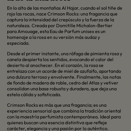
E
n lo alto de las montañas Al Hajar, cuando el sol tiñe de
rojo las rocas, nace Crimson Rocks: una fragancia que
captura la intensidad del crepúsculo y la fuerza de la
naturaleza.
Creada por Domitille Michalon-Bertier
para Amouage, esta Eau de Parfum unisex es un
homenaje a la rosa en su versión más audaz y
especiada.
Desde el primer instante, una ráfaga de pimienta rosa y
canela despierta los sentidos, evocando el calor del
desierto al anochecer.
En el corazón, la rosa se
entrelaza con un acorde de miel de azufaifo, aportando
una dulzura terrosa y envolvente.
Finalmente, las notas
de fondo de madera de roble, cedro del Atlas y vetiver
consolidan una base robusta y duradera, que deja una
estela cálida y sofisticada.
Crimson Rocks es más que una fragancia; es una
experiencia sensorial que combina la tradición oriental
con la maestría perfumista contemporánea.
Ideal para
quienes buscan una esencia distintiva que refleje
carácter, elegancia y una pasión por lo auténtico.