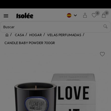
0
0
keyboard_arrow_down

favorite
CASA
HOGAR
VELAS PERFUMADAS
CANDLE BABY POWDER 700GR