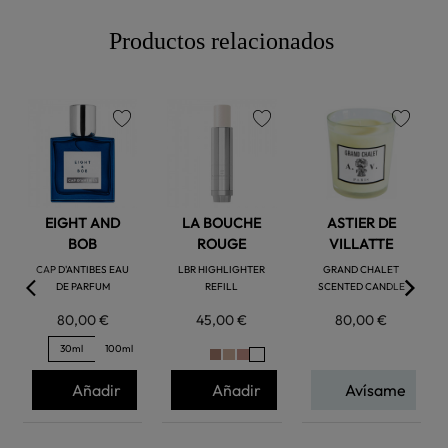
Productos relacionados
favorite
favorite
favorite
EIGHT AND
LA BOUCHE
ASTIER DE
BOB
ROUGE
VILLATTE
CAP D'ANTIBES EAU
LBR HIGHLIGHTER
GRAND CHALET
DE PARFUM
REFILL
SCENTED CANDLE
80,00 €
45,00 €
80,00 €
30ml
100ml
Añadir
Añadir
Avísame