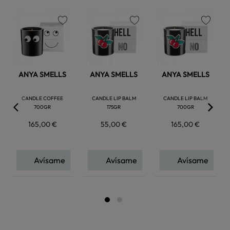
favorite
favorite
favorite
ANYA SMELLS
ANYA SMELLS
ANYA SMELLS
CANDLE COFFEE
CANDLE LIP BALM
CANDLE LIP BALM
700GR
175GR
700GR
165,00 €
55,00 €
165,00 €
Avísame
Avísame
Avísame