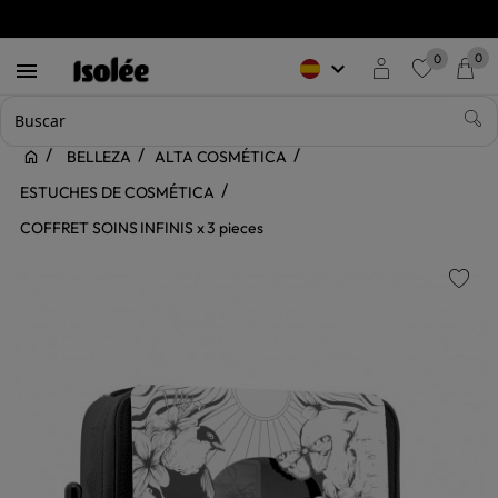
0
0
keyboard_arrow_down

favorite
BELLEZA
ALTA COSMÉTICA
ESTUCHES DE COSMÉTICA
COFFRET SOINS INFINIS x 3 pieces