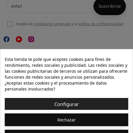
Acepto las
condiciones generales
y la
política de confidencialidad

NUESTRA WEB
Esta tienda te pide que aceptes cookies para fines de
rendimiento, redes sociales y publicidad. Las redes sociales y
las cookies publicitarias de terceros se utilizan para ofrecerte
funciones de redes sociales y anuncios personalizados.

AYUDA
¿Aceptas estas cookies y el procesamiento de datos
personales involucrados?

INFORMACIÓN
Configurar
© 2026 - Isolée · Todos los derechos reservados
Rechazar