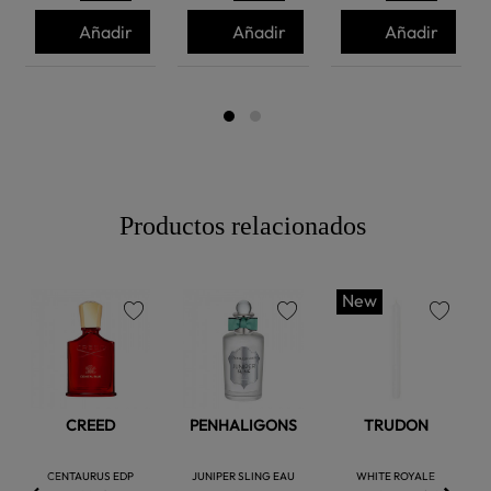
Añadir
Añadir
Añadir
Productos relacionados
New
favorite
favorite
favorite
CREED
PENHALIGONS
TRUDON
CENTAURUS EDP
JUNIPER SLING EAU
WHITE ROYALE