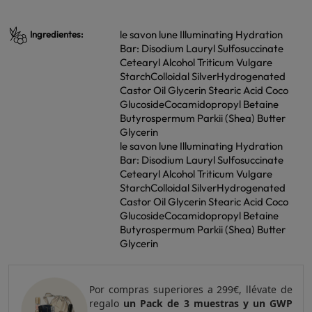
le savon lune Illuminating Hydration
Ingredientes:
Bar: Disodium Lauryl Sulfosuccinate
Cetearyl Alcohol Triticum Vulgare
StarchColloidal SilverHydrogenated
Castor Oil Glycerin Stearic Acid Coco
GlucosideCocamidopropyl Betaine
Butyrospermum Parkii (Shea) Butter
Glycerin
le savon lune Illuminating Hydration
Bar: Disodium Lauryl Sulfosuccinate
Cetearyl Alcohol Triticum Vulgare
StarchColloidal SilverHydrogenated
Castor Oil Glycerin Stearic Acid Coco
GlucosideCocamidopropyl Betaine
Butyrospermum Parkii (Shea) Butter
Glycerin
Por compras superiores a 420€, llévate de
regalo
un Pack de 4 muestras y 2 GWP de