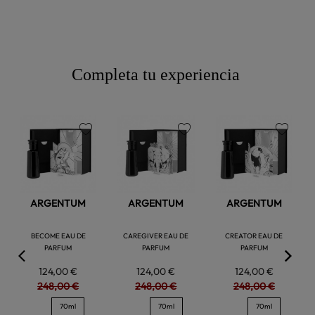
Completa tu experiencia
favorite
favorite
favorite
ARGENTUM
ARGENTUM
ARGENTUM
BECOME EAU DE
CAREGIVER EAU DE
CREATOR EAU DE
PARFUM
PARFUM
PARFUM
124,00 €
124,00 €
124,00 €
248,00 €
248,00 €
248,00 €
70ml
70ml
70ml