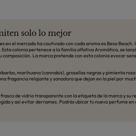
miten solo lo mejor
es en el mercado ha cautivado con cada aroma es Beso Beach. 
. Esta colonia pertenece a la familia olfativa Aromática, se lan
u composición. La marca pretende con esta colonia evocar sen
uibarbo, marihuana (cannabis), grosellas negras y pimienta ros
una fragancia relajante y sanadora que dejan en la piel por muc
n frasco de vidrio transparente con la etiqueta de la marca y 
gida y así evitar derrames. Podrás ubicar tu nuevo perfume en e