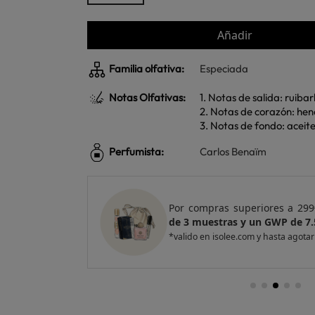
Añadir
Familia olfativa:
Especiada
Notas Olfativas:
1. Notas de salida: ruiba
2. Notas de corazón: hen
3. Notas de fondo: aceite
Perfumista:
Carlos Benaïm
e regalo
un Pack
Por compras superiores a 420
entas
de 4 muestras y 2 GWP de top
*valido en isolee.com y hasta agotar