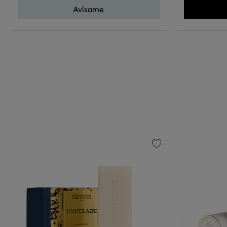
Avísame
favorite