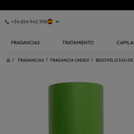
keyboard_arrow_down
+34 654 942 398
FRAGANCIAS
TRATAMIENTO
CAPILA
FRAGANCIAS
FRAGANCIA UNISEX
BESO FELIZ EAU D