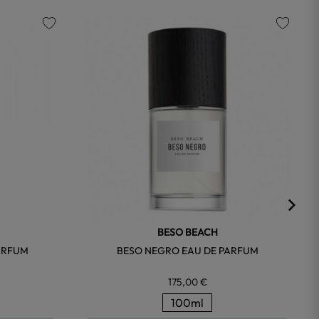
favorite
favorite
BESO BEACH
ARFUM
BESO NEGRO EAU DE PARFUM
175,00 €
100ml