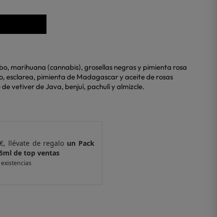
rbo, marihuana (cannabis), grosellas negras y pimienta rosa
o, esclarea, pimienta de Madagascar y aceite de rosas
 de vetiver de Java, benjuí, pachulí y almizcle.
€, llévate de regalo
un Pack
Por compras supe
 ventas
de 6 muestras y 
 existencias
*valido en isolee.com