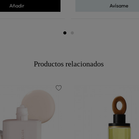
Añadir
Avísame
Productos relacionados
favorite