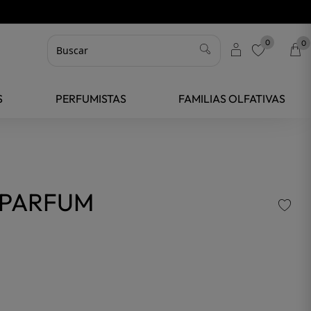
0
0
favorite
S
PERFUMISTAS
FAMILIAS OLFATIVAS
E PARFUM