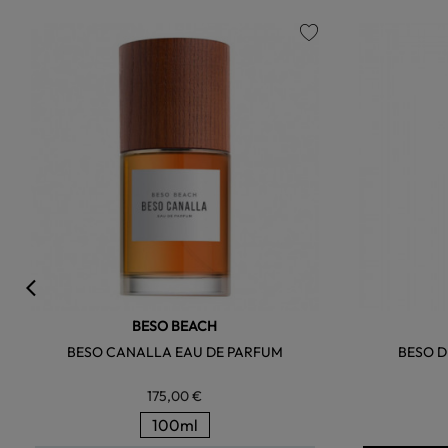
favorite
BESO BEACH
BESO CANALLA EAU DE PARFUM
BESO D
175,00 €
100ml