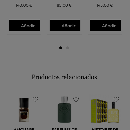
140,00 €
85,00 €
145,00 €
Añadir
Añadir
Añadir
Productos relacionados
favorite
favorite
favorite
AMOUAGE
PARFUMS DE
HISTOIRES DE