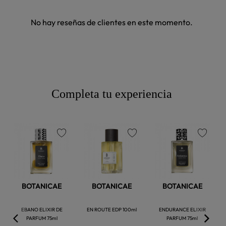
No hay reseñas de clientes en este momento.
Completa tu experiencia
favorite
favorite
favorite
BOTANICAE
BOTANICAE
BOTANICAE
EBANO ELIXIR DE
EN ROUTE EDP 100ml
ENDURANCE ELIXIR
PARFUM 75ml
PARFUM 75ml