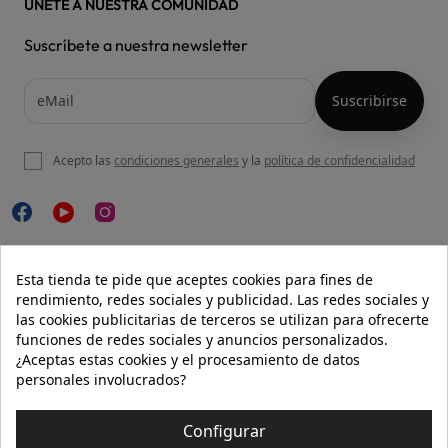
ÚNETE A NUESTRA COMUNIDAD
Suscríbete a nuestra newsletter
Acepto las
condiciones generales
y la
política de confidencialidad

NUESTRA WEB
Esta tienda te pide que aceptes cookies para fines de
rendimiento, redes sociales y publicidad. Las redes sociales y
las cookies publicitarias de terceros se utilizan para ofrecerte
funciones de redes sociales y anuncios personalizados.

AYUDA
¿Aceptas estas cookies y el procesamiento de datos
personales involucrados?

INFORMACIÓN
Configurar