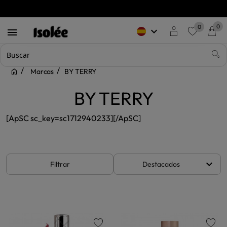
close
0
0
keyboard_arrow_down

favorite
Marcas
BY TERRY
BY TERRY
[ApSC sc_key=sc1712940233][/ApSC]
keyboard_arrow_down
Filtrar
Destacados