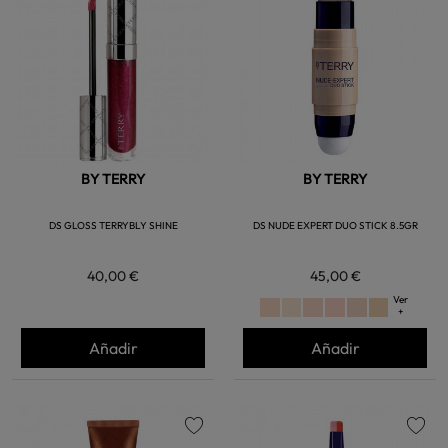
favorite
favorite
BY TERRY
BY TERRY
DS GLOSS TERRYBLY SHINE
DS NUDE EXPERT DUO STICK 8.5GR
40,00 €
45,00 €
Ver
+
Añadir
Añadir
favorite
favorite