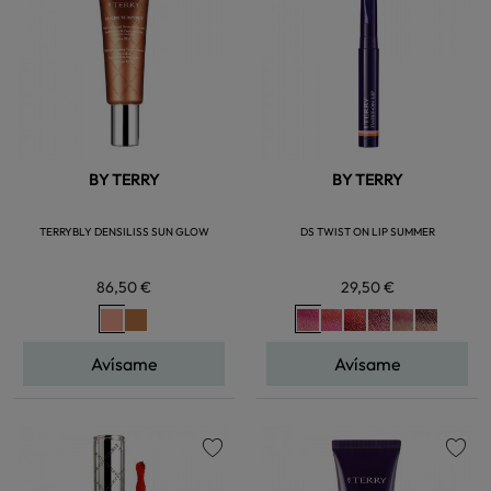
BY TERRY
BY TERRY
TERRYBLY DENSILISS SUN GLOW
DS TWIST ON LIP SUMMER
86,50 €
29,50 €
Avísame
Avísame
favorite
favorite