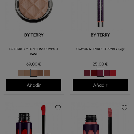
BY TERRY
BY TERRY
DS TERRYBLY DENSILISS COMPACT
CRAYON A LEVRES TERRYBLY 1,2gr
BASE
69,00 €
25,00 €
Añadir
Añadir
favorite
favorite