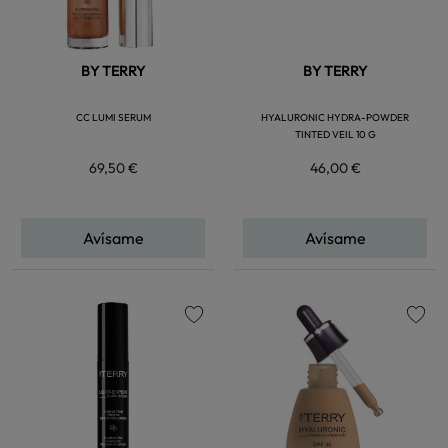
BY TERRY
BY TERRY
CC LUMI SERUM
HYALURONIC HYDRA-POWDER
TINTED VEIL 10 G
69,50 €
46,00 €
Avísame
Avísame
favorite
favorite