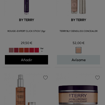
BY TERRY
BY TERRY
ROUGE-EXPERT CLICK STICK 1,5gr
TERRYBLY DENSILISS CONCEALER
29,50 €
52,00 €
Ver
+
Añadir
Avísame
favorite
favorite