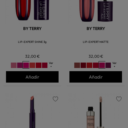
BY TERRY
BY TERRY
LIP-EXPERT SHINE 3g
LIP-EXPERT MATTE
32,00 €
32,00 €
Ver
Ver
+
+
Añadir
Añadir
favorite
favorite