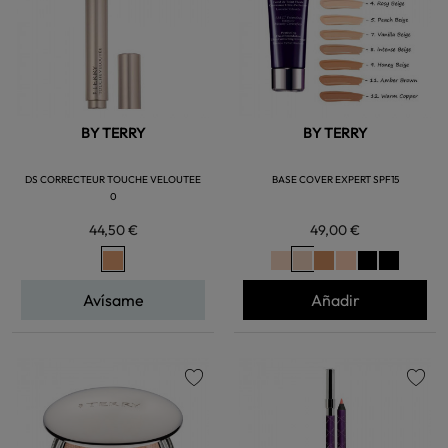
BY TERRY
BY TERRY
DS CORRECTEUR TOUCHE VELOUTEE
BASE COVER EXPERT SPF15
0
44,50 €
49,00 €
Avísame
Añadir
favorite
favorite