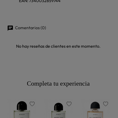
EAN:
7340032859744
Comentarios (0)
No hay reseñas de clientes en este momento.
Completa tu experiencia
favorite
favorite
favorite