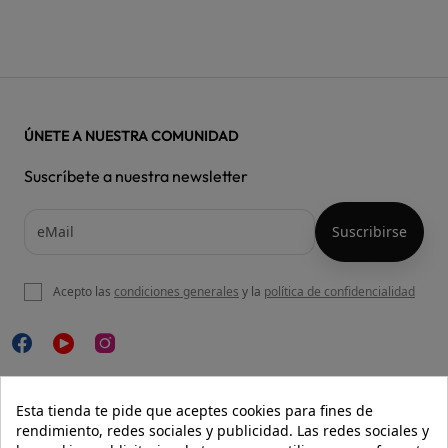
ÚNETE A NUESTRA COMUNIDAD
Suscríbete a nuestra newsletter
Acepto las
condiciones generales
y la
política de confidencialidad

NUESTRA WEB
Esta tienda te pide que aceptes cookies para fines de
rendimiento, redes sociales y publicidad. Las redes sociales y