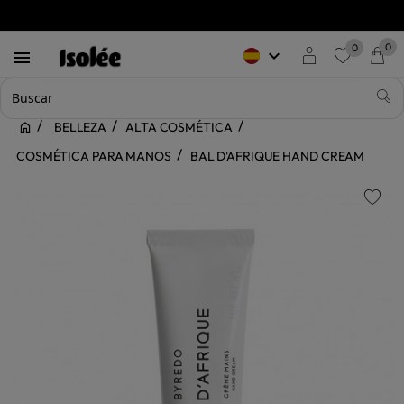
0
0
keyboard_arrow_down

favorite
BELLEZA
ALTA COSMÉTICA
COSMÉTICA PARA MANOS
BAL D'AFRIQUE HAND CREAM