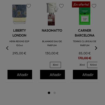
¡En oferta!
favorite
favorite
favorite
LIBERTY
NASOMATTO
CARNER
LONDON
BARCELONA
HERA REIGNS EDP
BLAMAGE EAU DE
TENNIS CLUB EAU DE
100ml
PARFUM
PARFUM
295,00 €
130,00 €
85,00 €
170,00 €
30ml
30ml
100ml
Añadir
Añadir
Añadir