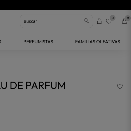
0
0
favorite
S
PERFUMISTAS
FAMILIAS OLFATIVAS
AU DE PARFUM