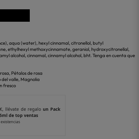
e), aqua (water), hexyl cinnamal, citronellol, butyl
, ethylhexyl methoxycinnamate, geraniol, hydroxycitronellal,
myl alcohol, cinnamal, cinnamyl alcohol, bht. Tenga en cuenta que
 rosa, Pétalos de rosa
o del valle, Magnolia
n fresco
€, llévate de regalo
un Pack
Por compras supe
p ventas
de 6 muestras y
r existencias
*valido en isolee.co