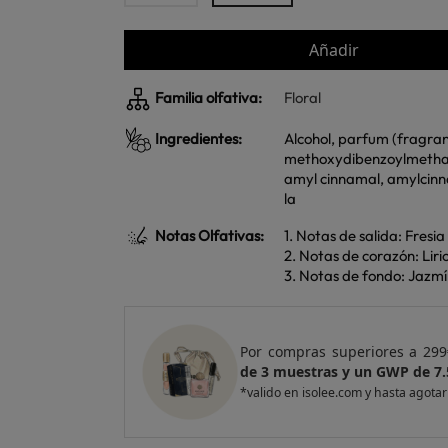
Añadir
Familia olfativa:
Floral
Ingredientes:
Alcohol, parfum (fragranc
methoxydibenzoylmethane
amyl cinnamal, amylcinna
la
Notas Olfativas:
1. Notas de salida: Fresia
2. Notas de corazón: Liri
3. Notas de fondo: Jazmí
e regalo
un Pack
Por compras superiores a 420
ventas
de 4 muestras y 2 GWP de to
*valido en isolee.com y hasta agota