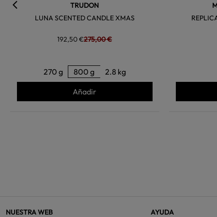
TRUDON
M
LUNA SCENTED CANDLE XMAS
REPLIC
192,50 €
275,00 €
270 g
800 g
2.8 kg
Añadir
NUESTRA WEB
AYUDA