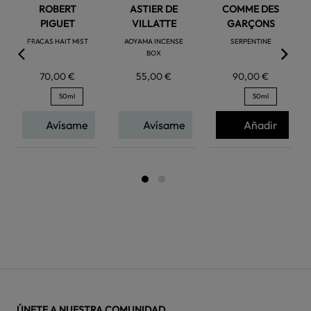
ROBERT
ASTIER DE
COMME DES
PIGUET
VILLATTE
GARÇONS
FRACAS HAIT MIST
AOYAMA INCENSE
SERPENTINE
BOX
70,00 €
55,00 €
90,00 €
50ml
50ml
Avísame
Avísame
Añadir
ÚNETE A NUESTRA COMUNIDAD