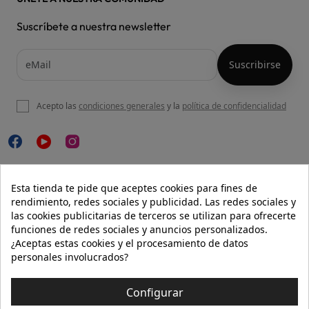
Suscríbete a nuestra newsletter
Acepto las
condiciones generales
y la
política de confidencialidad

NUESTRA WEB
Esta tienda te pide que aceptes cookies para fines de
rendimiento, redes sociales y publicidad. Las redes sociales y
las cookies publicitarias de terceros se utilizan para ofrecerte
funciones de redes sociales y anuncios personalizados.

AYUDA
¿Aceptas estas cookies y el procesamiento de datos
personales involucrados?

INFORMACIÓN
Configurar