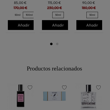
85,00 €
115,00 €
90,00 €
170,00 €
230,00 €
180,00 €
50ml
100ml
50ml
50ml
Añadir
Añadir
Añadir
Productos relacionados
favorite
favorite
favorite