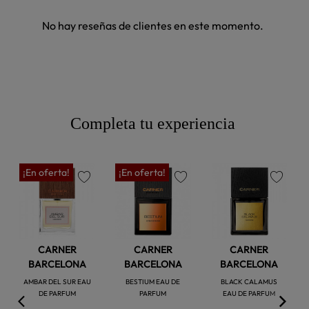
No hay reseñas de clientes en este momento.
Completa tu experiencia
¡En oferta!
¡En oferta!
favorite
favorite
favorite
CARNER
CARNER
CARNER
BARCELONA
BARCELONA
BARCELONA
AMBAR DEL SUR EAU
BESTIUM EAU DE
BLACK CALAMUS
DE PARFUM
PARFUM
EAU DE PARFUM