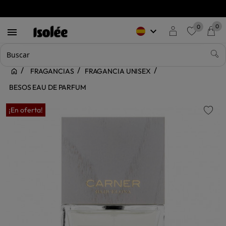
0
0
keyboard_arrow_down

favorite
FRAGANCIAS
FRAGANCIA UNISEX
BESOS EAU DE PARFUM
¡En oferta!