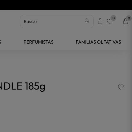
0
0
favorite
S
PERFUMISTAS
FAMILIAS OLFATIVAS
DLE 185g