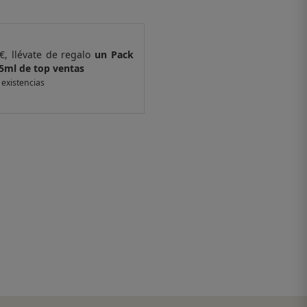
20€, llévate de regalo
un Pack
Por compras su
top ventas
de 6 muestras 
tar existencias
*valido en isolee.