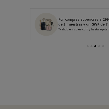
 de regalo
un Pack
Por compras superiores a 4
p ventas
de 4 muestras y 2 GWP de 
*valido en isolee.com y hasta ago