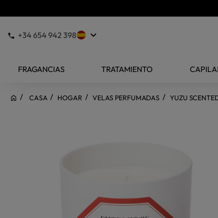
keyboard_arrow_down
+34 654 942 398
FRAGANCIAS
TRATAMIENTO
CAPILA
CASA
HOGAR
VELAS PERFUMADAS
YUZU SCENTED