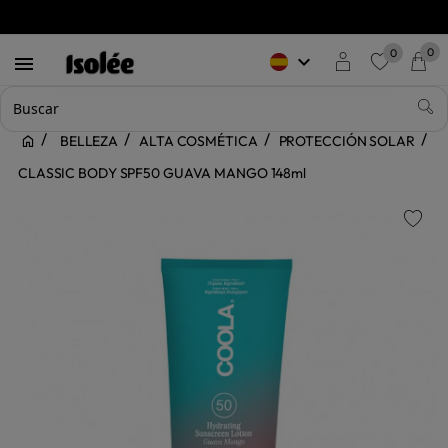
0
0
keyboard_arrow_down

favorite
BELLEZA
ALTA COSMÉTICA
PROTECCIÓN SOLAR
CLASSIC BODY SPF50 GUAVA MANGO 148ml