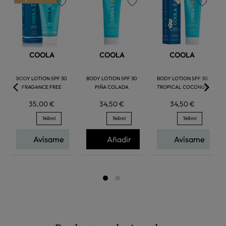
favorite
favorite
favorite
COOLA
COOLA
COOLA
BODY LOTION SPF 30
BODY LOTION SPF 30
BODY LOTION SPF 30
FRAGANCE FREE
PIÑA COLADA
TROPICAL COCONUT
35,00 €
34,50 €
34,50 €
148ml
148ml
148ml
Avísame
Añadir
Avísame