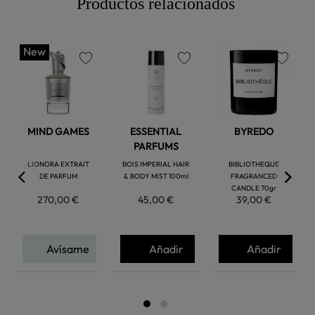
Productos relacionados
New
favorite
favorite
favorite
MIND GAMES
ESSENTIAL
BYREDO
PARFUMS
LIONORA EXTRAIT
BOIS IMPERIAL HAIR
BIBLIOTHEQUE
DE PARFUM
& BODY MIST 100ml
FRAGRANCED
CANDLE 70gr
270,00 €
45,00 €
39,00 €
Avísame
Añadir
Añadir