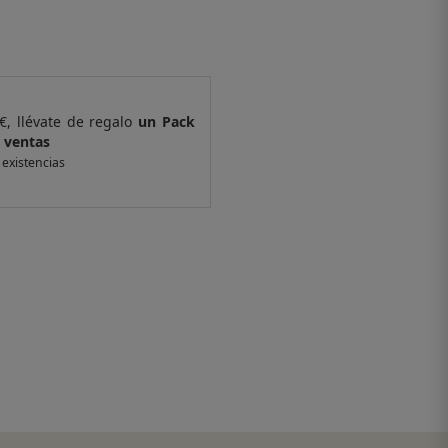
€, llévate de regalo
un Pack
Por compras supe
 ventas
de 6 muestras y 
 existencias
*valido en isolee.com