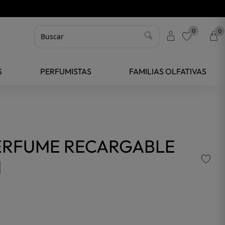
0
0
favorite
S
PERFUMISTAS
FAMILIAS OLFATIVAS
ERFUME RECARGABLE
l