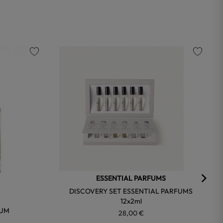
favorite
favorite
ESSENTIAL PARFUMS
DISCOVERY SET ESSENTIAL PARFUMS
12x2ml
FUM
28,00 €