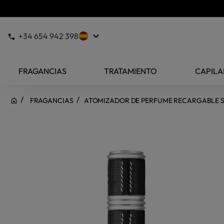
keyboard_arrow_down
+34 654 942 398
FRAGANCIAS
TRATAMIENTO
CAPILA
FRAGANCIAS
ATOMIZADOR DE PERFUME RECARGABLE SI