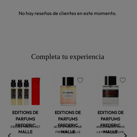
No hay reseñas de clientes en este momento.
Completa tu experiencia
favorite
favorite
favorite
EDITIONS DE
EDITIONS DE
EDITIONS DE
PARFUMS
PARFUMS
PARFUMS
FREDERIC
FREDERIC
FREDERIC
3 ROSES TRAVEL SET
ACNE STUDIOS PAR
ANGELIQUES SOUS
MALLE
MALLE
MALLE
FREDERIC MALLE
LA PLUIE PERFUME