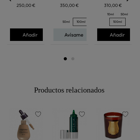
250,00 €
350,00 €
310,00 €
10ml
50ml
50ml
100ml
100ml
Añadir
Avísame
Añadir
Productos relacionados
favorite
favorite
favorite