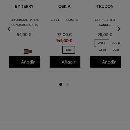
BY TERRY
OSKIA
TRUDON
HYALURONIC HYDRA
CITY LIFE BOOSTER
CIRE SCENTED
FOUNDATION SPF 30
CANDLE
54,00 €
72,00 €
98,00 €
144,00 €
270 g
800 g
15ml
2.8 kg
70gr
Añadir
Añadir
Añadir