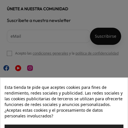
ÚNETE A NUESTRA COMUNIDAD
Suscríbete a nuestra newsletter
Acepto las
condiciones generales
y la
política de confidencialidad

NUESTRA WEB
Esta tienda te pide que aceptes cookies para fines de
rendimiento, redes sociales y publicidad. Las redes sociales y
las cookies publicitarias de terceros se utilizan para ofrecerte
funciones de redes sociales y anuncios personalizados.

AYUDA
¿Aceptas estas cookies y el procesamiento de datos
personales involucrados?

INFORMACIÓN