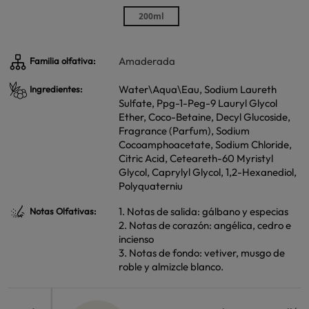
200ml
Amaderada
Familia olfativa:
Water\Aqua\Eau, Sodium Laureth
Ingredientes:
Sulfate, Ppg-1-Peg-9 Lauryl Glycol
Ether, Coco-Betaine, Decyl Glucoside,
Fragrance (Parfum), Sodium
Cocoamphoacetate, Sodium Chloride,
Citric Acid, Ceteareth-60 Myristyl
Glycol, Caprylyl Glycol, 1,2-Hexanediol,
Polyquaterniu
1. Notas de salida: gálbano y especias
Notas Olfativas:
2. Notas de corazón: angélica, cedro e
incienso
3. Notas de fondo: vetiver, musgo de
roble y almizcle blanco.