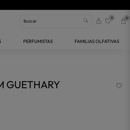
0
0
favorite
S
PERFUMISTAS
FAMILIAS OLFATIVAS
UM GUETHARY