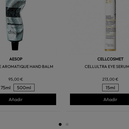
AESOP
CELLCOSMET
E AROMATIQUE HAND BALM
CELLULTRA EYE SERU
95,00 €
213,00 €
75ml
500ml
15ml
Añadir
Añadir