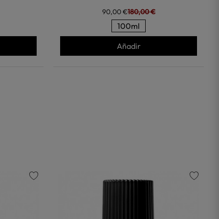
90,00 €
180,00 €
100ml
Añadir
favorite
favorite