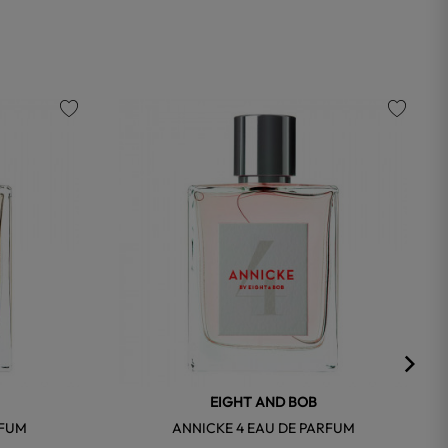
favorite
favorite
EIGHT AND BOB
RFUM
ANNICKE 4 EAU DE PARFUM