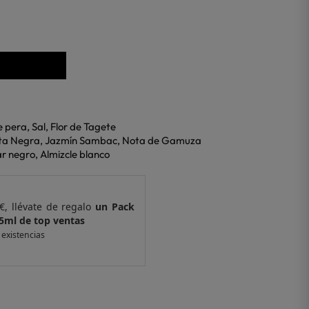
e pera, Sal, Flor de Tagete
inta Negra, Jazmín Sambac, Nota de Gamuza
r negro, Almizcle blanco
€, llévate de regalo
un Pack
Por compras supe
5ml de top ventas
de 4 muestras y 
 existencias
*valido en isolee.com