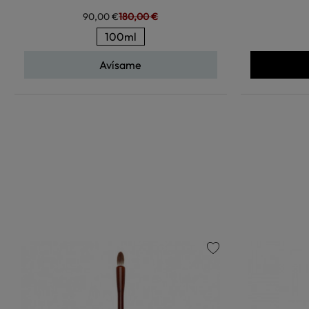
90,00 €
180,00 €
100ml
Avísame
favorite