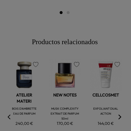
Productos relacionados
favorite
favorite
favorite
ATELIER
NEW NOTES
CELLCOSMET
MATERI
BOIS D'AMBRETTE
MUSK COMPLEXITY
EXFOLIANT DUAL
EAU DE PARFUM
EXTRAIT DE PARFUM
ACTION
50ml
240,00 €
170,00 €
144,00 €