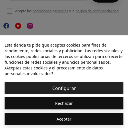
Acepto las
condiciones generales
y la
política de confidencialidad

NUESTRA WEB
Esta tienda te pide que aceptes cookies para fines de
rendimiento, redes sociales y publicidad. Las redes sociales y
las cookies publicitarias de terceros se utilizan para ofrecerte
funciones de redes sociales y anuncios personalizados.

AYUDA
¿Aceptas estas cookies y el procesamiento de datos
personales involucrados?

INFORMACIÓN
Configurar
© 2026 - Isolée · Todos los derechos reservados
Rechazar
Aceptar