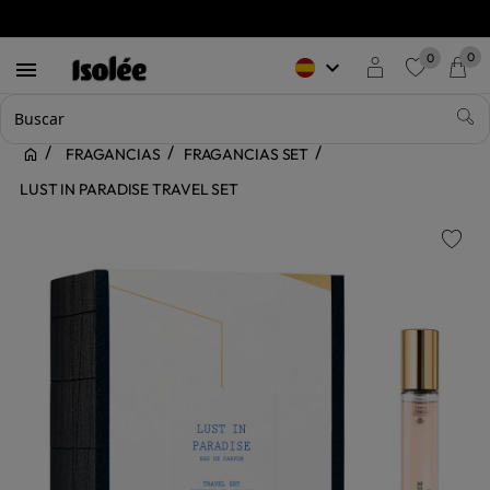
0
0
keyboard_arrow_down

favorite
FRAGANCIAS
FRAGANCIAS SET
LUST IN PARADISE TRAVEL SET