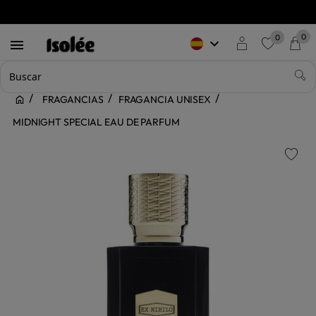
0
0
keyboard_arrow_down

favorite
FRAGANCIAS
FRAGANCIA UNISEX
MIDNIGHT SPECIAL EAU DE PARFUM