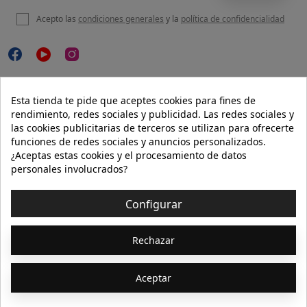
Acepto las
condiciones generales
y la
política de confidencialidad

NUESTRA WEB
Esta tienda te pide que aceptes cookies para fines de
rendimiento, redes sociales y publicidad. Las redes sociales y
las cookies publicitarias de terceros se utilizan para ofrecerte
funciones de redes sociales y anuncios personalizados.

AYUDA
¿Aceptas estas cookies y el procesamiento de datos
personales involucrados?

INFORMACIÓN
Configurar
© 2026 - Isolée · Todos los derechos reservados
Rechazar
Aceptar