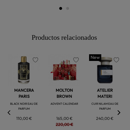
Productos relacionados
New
favorite
favorite
favorite
MANCERA
MOLTON
ATELIER
PARIS
BROWN
MATERI
BLACK NOIR EAU DE
ADVENT CALENDAR
CUIR NILAM EAU DE
PARFUM
PARFUM
110,00 €
165,00 €
240,00 €
220,00 €