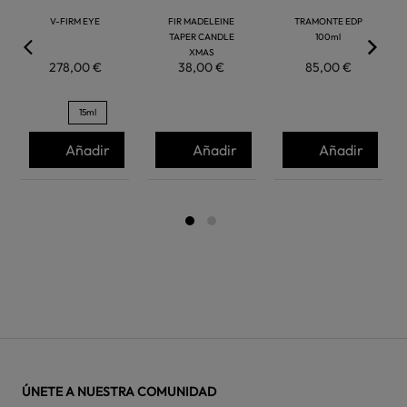
V-FIRM EYE
FIR MADELEINE
TRAMONTE EDP
TAPER CANDLE
100ml
XMAS
278,00 €
38,00 €
85,00 €
15ml
Añadir
Añadir
Añadir
ÚNETE A NUESTRA COMUNIDAD