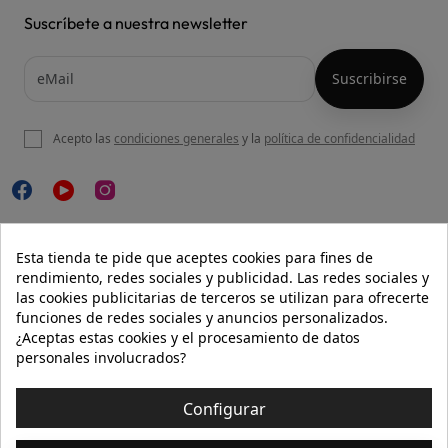
Suscríbete a nuestra newsletter
Acepto las
condiciones generales
y la
política de confidencialidad

NUESTRA WEB
Esta tienda te pide que aceptes cookies para fines de
rendimiento, redes sociales y publicidad. Las redes sociales y
las cookies publicitarias de terceros se utilizan para ofrecerte
funciones de redes sociales y anuncios personalizados.

AYUDA
¿Aceptas estas cookies y el procesamiento de datos
personales involucrados?

INFORMACIÓN
Configurar
© 2026 - Isolée · Todos los derechos reservados