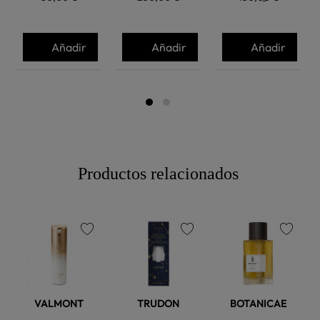
Añadir
Añadir
Añadir
Productos relacionados
favorite
favorite
favorite
VALMONT
TRUDON
BOTANICAE