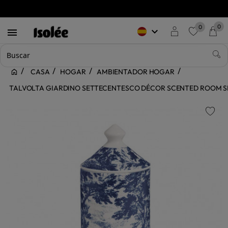
0
0
keyboard_arrow_down

favorite
CASA
HOGAR
AMBIENTADOR HOGAR
TALVOLTA GIARDINO SETTECENTESCO DÉCOR SCENTED ROOM S