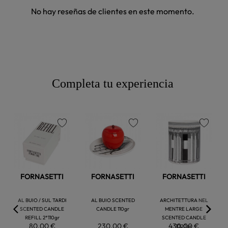
No hay reseñas de clientes en este momento.
Completa tu experiencia
favorite
favorite
favorite
FORNASETTI
FORNASETTI
FORNASETTI
AL BUIO / SUL TARDI
AL BUIO SCENTED
ARCHITETTURA NEL
SCENTED CANDLE
CANDLE 110gr
MENTRE LARGE
REFILL 2*110gr
SCENTED CANDLE
80,00 €
230,00 €
430,00 €
1020gr