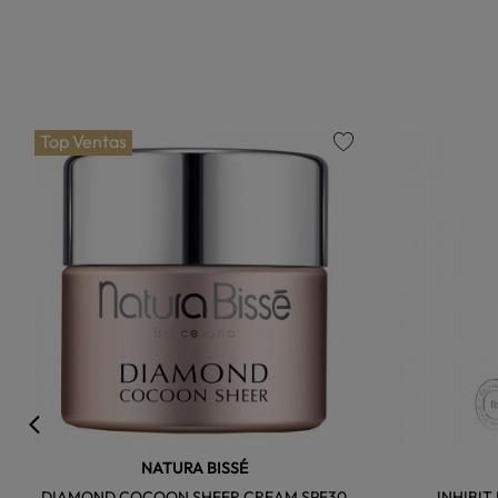
Top Ventas
favorite
NATURA BISSÉ
DIAMOND COCOON SHEER CREAM SPF30
INHIBIT