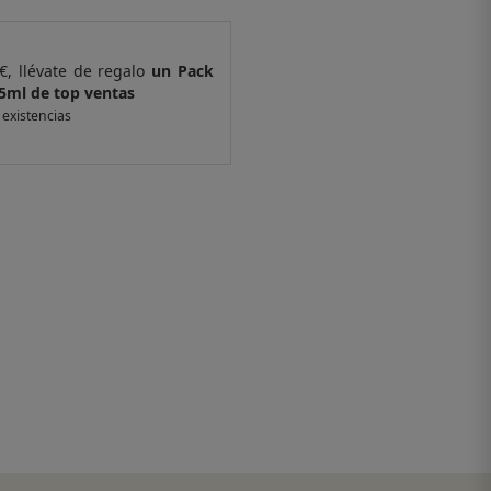
€, llévate de regalo
un Pack
Por compras supe
5ml de top ventas
de 4 muestras y 
 existencias
*valido en isolee.com