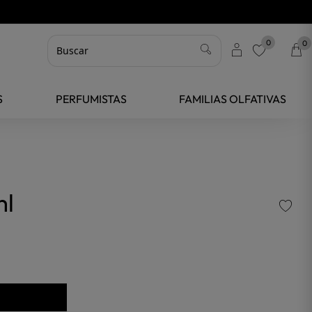
0
0
favorite
S
PERFUMISTAS
FAMILIAS OLFATIVAS
ml