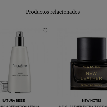
Productos relacionados
favorite
NATURA BISSÉ
NEW NOTES
 HIGH DEFINITION SERUM
NEW LEATHER EXTRAIT DE PA