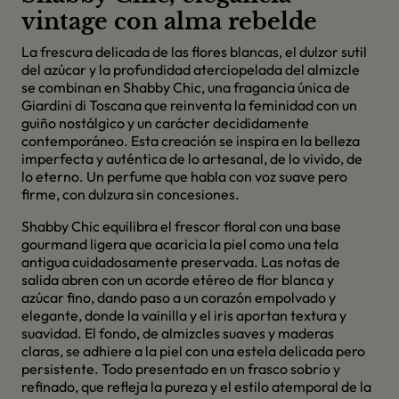
vintage con alma rebelde
La frescura delicada de las flores blancas, el dulzor sutil
del azúcar y la profundidad aterciopelada del almizcle
se combinan en Shabby Chic, una fragancia única de
Giardini di Toscana que reinventa la feminidad con un
guiño nostálgico y un carácter decididamente
contemporáneo. Esta creación se inspira en la belleza
imperfecta y auténtica de lo artesanal, de lo vivido, de
lo eterno. Un perfume que habla con voz suave pero
firme, con dulzura sin concesiones.
Shabby Chic equilibra el frescor floral con una base
gourmand ligera que acaricia la piel como una tela
antigua cuidadosamente preservada. Las notas de
salida abren con un acorde etéreo de flor blanca y
azúcar fino, dando paso a un corazón empolvado y
elegante, donde la vainilla y el iris aportan textura y
suavidad. El fondo, de almizcles suaves y maderas
claras, se adhiere a la piel con una estela delicada pero
persistente. Todo presentado en un frasco sobrio y
refinado, que refleja la pureza y el estilo atemporal de la