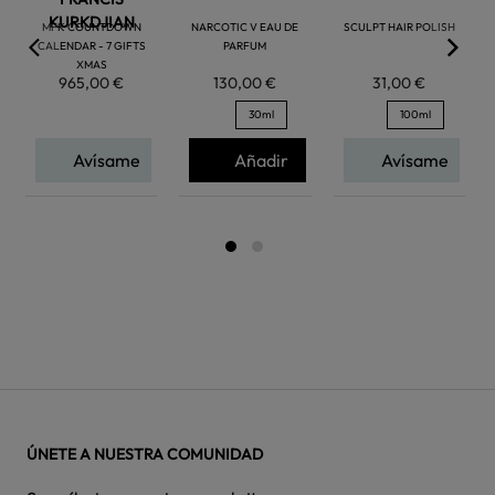
KURKDJIAN
MFK COUNTDOWN
NARCOTIC V EAU DE
SCULPT HAIR POLISH
CALENDAR - 7 GIFTS
PARFUM
XMAS
965,00 €
130,00 €
31,00 €
30ml
100ml
Avísame
Añadir
Avísame
ÚNETE A NUESTRA COMUNIDAD