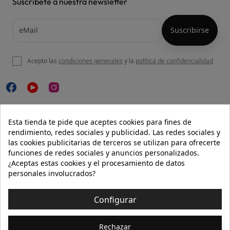
Suscríbete a nuestra newsletter
Acepto las
condiciones generales
y la
política de confidencialidad

NUESTRA WEB
Esta tienda te pide que aceptes cookies para fines de
rendimiento, redes sociales y publicidad. Las redes sociales y
las cookies publicitarias de terceros se utilizan para ofrecerte
funciones de redes sociales y anuncios personalizados.

AYUDA
¿Aceptas estas cookies y el procesamiento de datos
personales involucrados?

INFORMACIÓN
Configurar
© 2026 - Isolée · Todos los derechos reservados
Rechazar