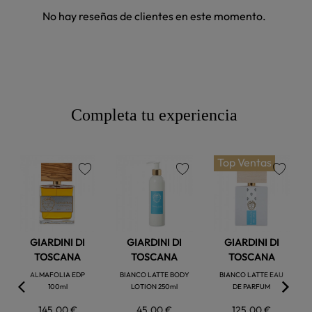
No hay reseñas de clientes en este momento.
Completa tu experiencia
Top Ventas
favorite
favorite
favorite
GIARDINI DI
GIARDINI DI
GIARDINI DI
TOSCANA
TOSCANA
TOSCANA
ALMAFOLIA EDP
BIANCO LATTE BODY
BIANCO LATTE EAU
100ml
LOTION 250ml
DE PARFUM
145,00 €
45,00 €
125,00 €