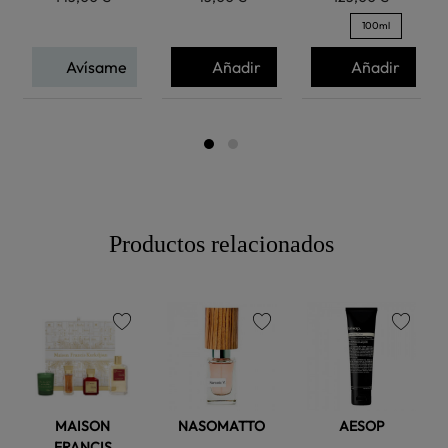
100ml
Avísame
Añadir
Añadir
Productos relacionados
favorite
favorite
favorite
MAISON
NASOMATTO
AESOP
FRANCIS