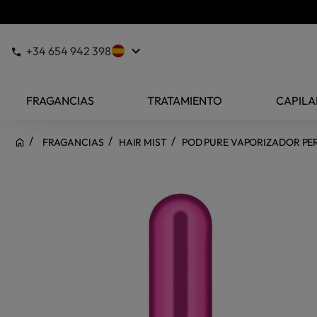
keyboard_arrow_down
+34 654 942 398
FRAGANCIAS
TRATAMIENTO
CAPILA
FRAGANCIAS
HAIR MIST
POD PURE VAPORIZADOR PER