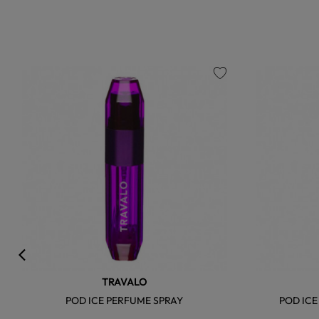
favorite
TRAVALO
POD ICE PERFUME SPRAY
POD IC