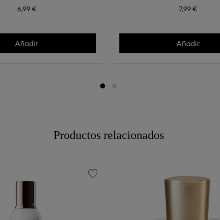
6,99 €
7,99 €
Añadir
Añadir
Productos relacionados
favorite