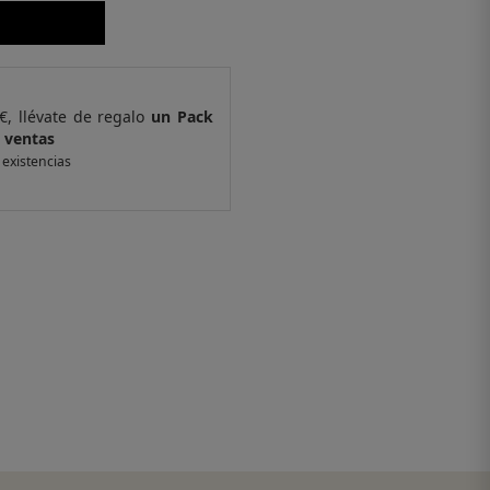
€, llévate de regalo
un Pack
Por compras supe
 ventas
de 6 muestras y 
 existencias
*valido en isolee.com