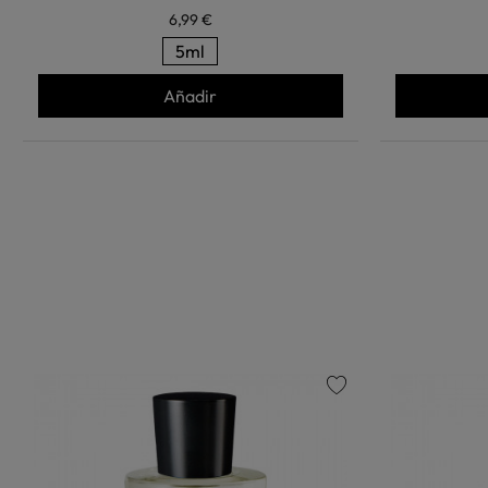
6,99 €
5ml
Añadir
favorite