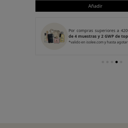
Añadir
e regalo
un Pack
Por compras superiores a 420
entas
de 4 muestras y 2 GWP de top
*valido en isolee.com y hasta agotar