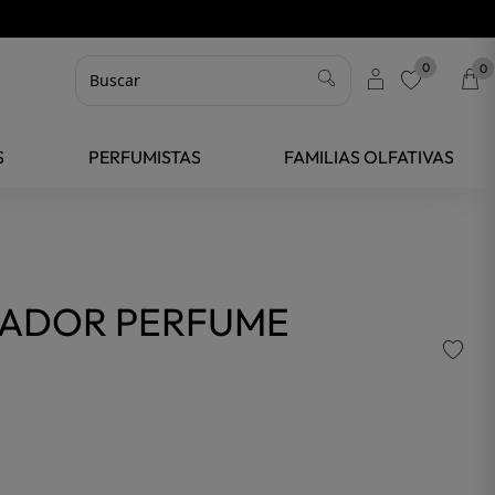
0
0
favorite
S
PERFUMISTAS
FAMILIAS OLFATIVAS
ZADOR PERFUME