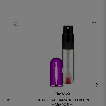
favorite
favorite
TRAVALO
PERFUME
POD PURE VAPORIZADOR PERFUME
MORADO 5 Ml