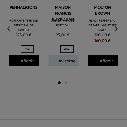
PENHALIGONS
MAISON
MOLTON
FRANCIS
BROWN
KURKDJIAN
PORTRAITS TERRIBLE
OUD SATIN MOOD
BLACK PEPPER EAU
TEDDY EAU DE
BODY OIL
DE PARFUM GIFT SET
PARFUM
XMAS
275,00 €
95,00 €
120,00 €
160,00 €
75ml
70ml
Añadir
Avísame
Añadir