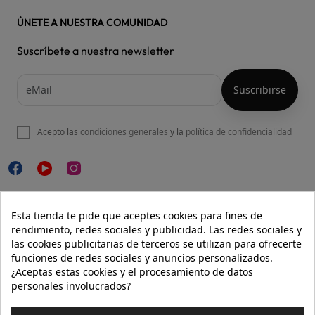
ÚNETE A NUESTRA COMUNIDAD
Suscríbete a nuestra newsletter
Acepto las
condiciones generales
y la
política de confidencialidad

NUESTRA WEB
Esta tienda te pide que aceptes cookies para fines de
rendimiento, redes sociales y publicidad. Las redes sociales y
las cookies publicitarias de terceros se utilizan para ofrecerte
funciones de redes sociales y anuncios personalizados.

AYUDA
¿Aceptas estas cookies y el procesamiento de datos
personales involucrados?

INFORMACIÓN