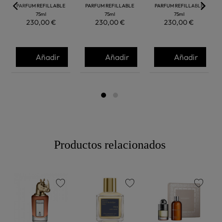
PARFUM REFILLABLE
PARFUM REFILLABLE
PARFUM REFILLABLE
75ml
75ml
75ml
230,00 €
230,00 €
230,00 €
Añadir
Añadir
Añadir
Productos relacionados
favorite
favorite
favorite