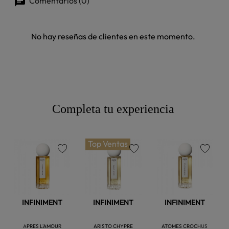
Comentarios (0)
No hay reseñas de clientes en este momento.
Completa tu experiencia
Top Ventas
favorite
favorite
favorite
INFINIMENT
INFINIMENT
INFINIMENT
APRES L'AMOUR
ARISTO CHYPRE
ATOMES CROCHUS