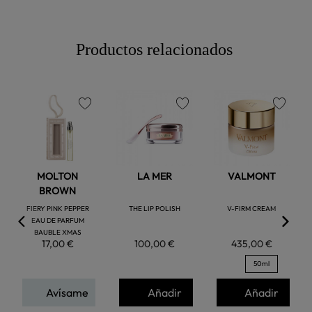
Productos relacionados
favorite
favorite
favorite
MOLTON
LA MER
VALMONT
BROWN
FIERY PINK PEPPER
THE LIP POLISH
V-FIRM CREAM
EAU DE PARFUM
BAUBLE XMAS
17,00 €
100,00 €
435,00 €
50ml
Avísame
Añadir
Añadir