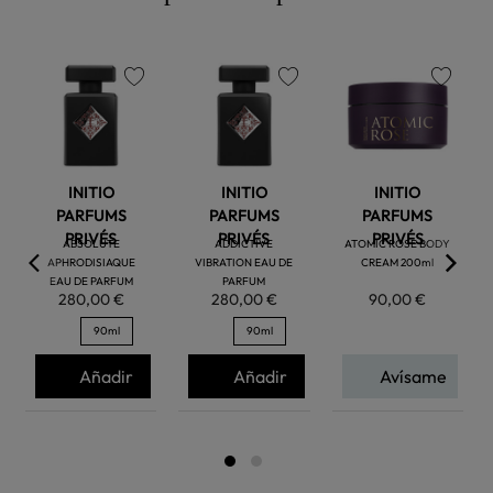
favorite
favorite
favorite
INITIO
INITIO
INITIO
PARFUMS
PARFUMS
PARFUMS
PRIVÉS
PRIVÉS
PRIVÉS
ABSOLUTE
ADDICTIVE
ATOMIC ROSE BODY
APHRODISIAQUE
VIBRATION EAU DE
CREAM 200ml
EAU DE PARFUM
PARFUM
280,00 €
280,00 €
90,00 €
90ml
90ml
Añadir
Añadir
Avísame