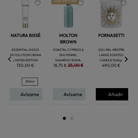
Top Ventas
favorite
favorite
favorite
NATURA BISSÉ
MOLTON
FORNASETTI
BROWN
ESSENTIAL SHOCK
COASTAL CYPRESS &
SOLI NEL MENTRE
REVOLUTION CREAM
SEA FENNEL
LARGE SCENTED
LIMITED EDITION
SHAMPOO 300ML
CANDLE 1020gr
130,00 €
18,75 €
25,00 €
490,00 €
100ml
Avísame
Avísame
Añadir