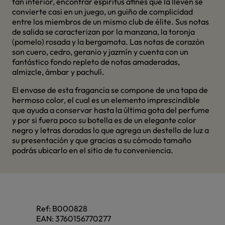
tan interior, encontrar espíritus afines que la lleven se
convierte casi en un juego, un guiño de complicidad
entre los miembros de un mismo club de élite. Sus notas
de salida se caracterizan por la manzana, la toronja
(pomelo) rosada y la bergamota. Las notas de corazón
son cuero, cedro, geranio y jazmín y cuenta con un
fantástico fondo repleto de notas amaderadas,
almizcle, ámbar y pachulí.
El envase de esta fragancia se compone de una tapa de
hermoso color, el cual es un elemento imprescindible
que ayuda a conservar hasta la última gota del perfume
y por si fuera poco su botella es de un elegante color
negro y letras doradas lo que agrega un destello de luz a
su presentación y que gracias a su cómodo tamaño
podrás ubicarlo en el sitio de tu conveniencia.
Ref:
B000828
EAN:
3760156770277