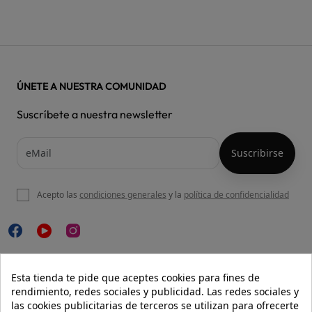
ÚNETE A NUESTRA COMUNIDAD
Suscríbete a nuestra newsletter
Acepto las
condiciones generales
y la
política de confidencialidad

NUESTRA WEB
Esta tienda te pide que aceptes cookies para fines de
rendimiento, redes sociales y publicidad. Las redes sociales y
las cookies publicitarias de terceros se utilizan para ofrecerte