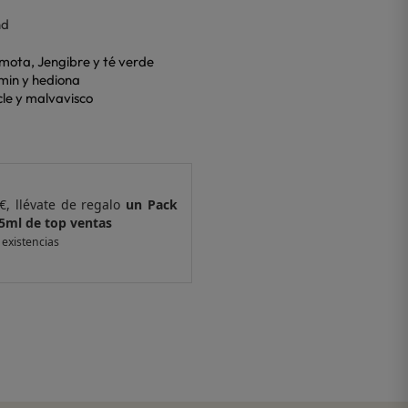
nd
amota, Jengibre y té verde
min y hediona
cle y malvavisco
as superiores a 420€, llévate de regalo
un Pack
tras y 2 GWP de top ventas
solee.com y hasta agotar existencias