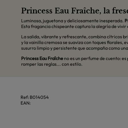
Princess Eau Fraîche, la fr
Luminosa, juguetona y deliciosamente inesperada.
P
Esta fragancia chispeante captura la alegría de vivi
La salida, vibrante y refrescante, combina cítricos 
y la vainilla cremosa se suaviza con toques florales
susurro limpio y persistente que acompaña como una 
Princess Eau Fraîche
no es un perfume de cuento: es p
romper las reglas... con estilo.
Ref:
B014054
EAN: