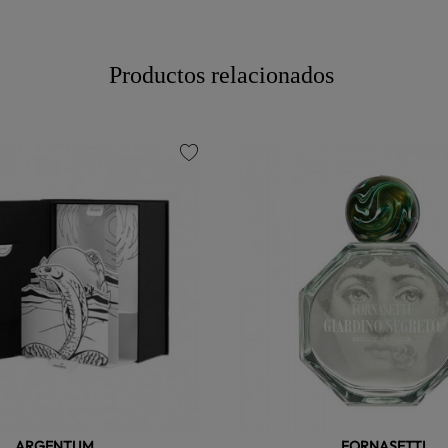
Productos relacionados
favorite
ARGENTUM
FORNASETTI