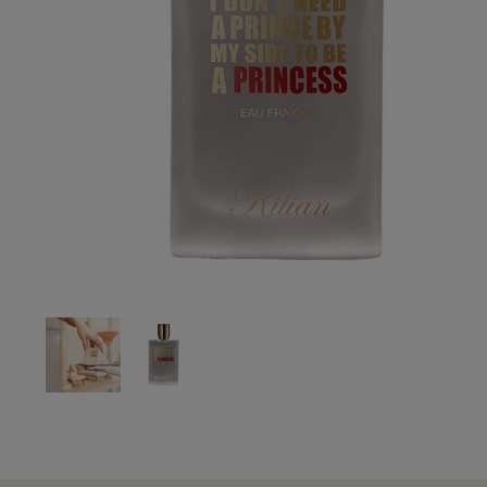
évate de regalo
un Pack
Por compras superiore
de 3 muestras y un GW
encias
*valido en isolee.com y has