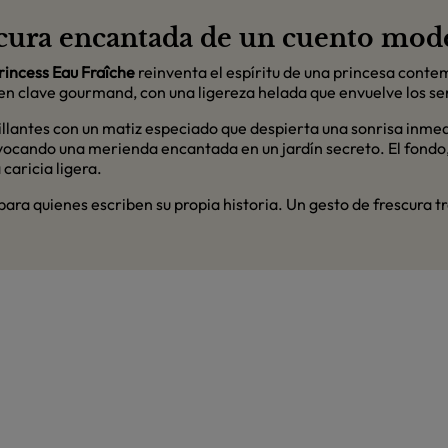
escura encantada de un cuento mo
rincess Eau Fraîche
reinventa el espíritu de una princesa contem
r en clave gourmand, con una ligereza helada que envuelve los se
brillantes con un matiz especiado que despierta una sonrisa inme
, evocando una merienda encantada en un jardín secreto. El fond
caricia ligera.
ara quienes escriben su propia historia. Un gesto de frescura tra