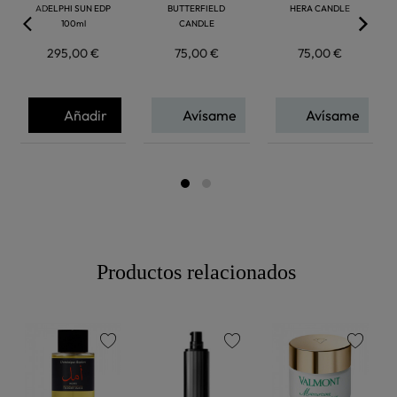
ADELPHI SUN EDP
BUTTERFIELD
HERA CANDLE
100ml
CANDLE
295,00 €
75,00 €
75,00 €
Añadir
Avísame
Avísame
Productos relacionados
favorite
favorite
favorite