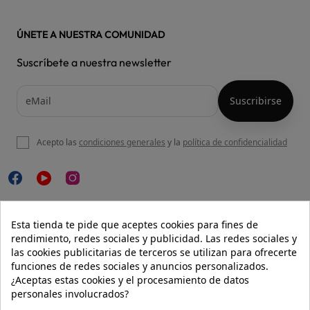
ÚNETE A NUESTRA COMUNIDAD
Suscríbete a nuestra newsletter
Acepto las
condiciones generales
y la
política de confidencialidad

NUESTRA WEB
Esta tienda te pide que aceptes cookies para fines de
rendimiento, redes sociales y publicidad. Las redes sociales y
las cookies publicitarias de terceros se utilizan para ofrecerte
funciones de redes sociales y anuncios personalizados.

AYUDA
¿Aceptas estas cookies y el procesamiento de datos
personales involucrados?