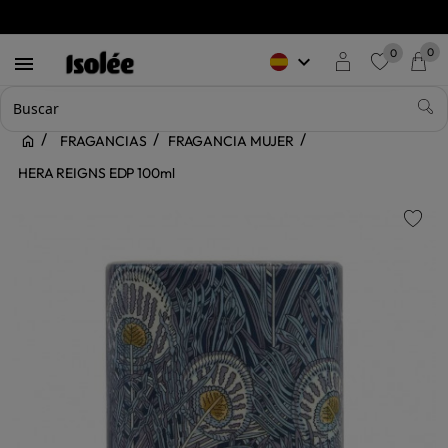
0
0
keyboard_arrow_down

favorite
FRAGANCIAS
FRAGANCIA MUJER
HERA REIGNS EDP 100ml