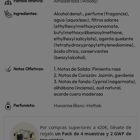
Amaderada (Woody)
Familia olfativa:
Alcohol denat., perfume (fragancia),
Ingredientes:
agua (aqua/eau), filtros solares
(ethylhexyl methoxycinnamate,
butyl methoxydibenzoylmethane,
ethylhexyl salicylate), agente quelante
(tetrahydroxypropyl ethylenediamine),
ácido cítrico, conservantes
(benzyl alcohol),
1. Notas de Salida: Pimienta rosa
Notas Olfativas:
2. Notas de Corazón: Jazmín, gardenia
3. Notas de fondo: Cypriol (nagarmota),
olihábano (incienso), oud natural,
acorde cuero maderoso
Honorine Blanc-Hattab
Perfumista:
Por compras superiores a 420€, llévate de
regalo
un Pack de 4 muestras y 2 GWP de
top ventas