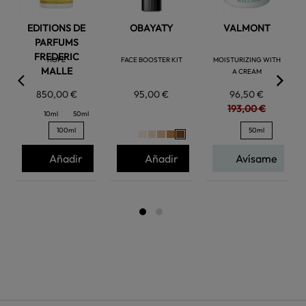
EDITIONS DE
OBAYATY
VALMONT
PARFUMS
FREDERIC
HOPE
FACE BOOSTER KIT
MOISTURIZING WITH
MALLE
A CREAM
850,00 €
95,00 €
96,50 €
193,00 €
10ml
50ml
100ml
50ml
Añadir
Añadir
Avísame