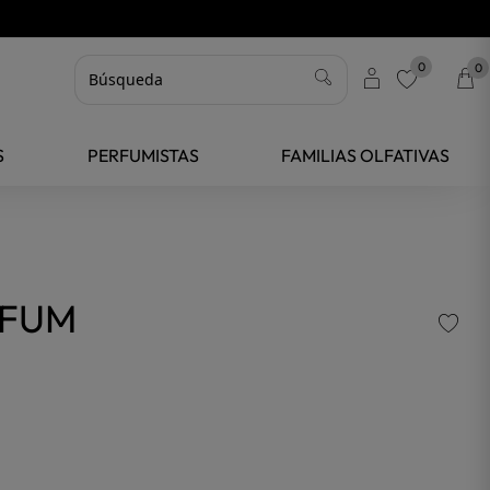
0
0
favorite
S
PERFUMISTAS
FAMILIAS OLFATIVAS
RFUM