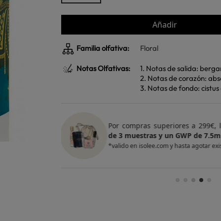
Añadir
Familia olfativa:
Floral
Notas Olfativas:
1. Notas de salida: berga
2. Notas de corazón: abso
3. Notas de fondo: cistu
e regalo
un Pack
Por compras superiores a 420
entas
de 4 muestras y 2 GWP de top
*valido en isolee.com y hasta agotar