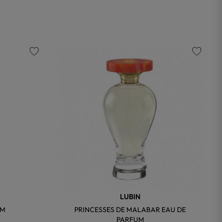
favorite
favorite
LUBIN
UM
PRINCESSES DE MALABAR EAU DE
PARFUM