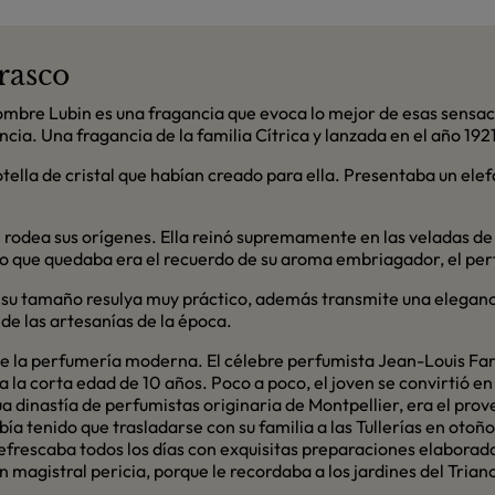
rasco
mbre Lubin es una fragancia que evoca lo mejor de esas sensacio
a. Una fragancia de la familia Cítrica y lanzada en el año 192
otella de cristal que habían creado para ella. Presentaba un el
ue rodea sus orígenes. Ella reinó supremamente en las veladas de 
o lo que quedaba era el recuerdo de su aroma embriagador, el pe
 su tamaño resulya muy práctico, además transmite una eleganci
de las artesanías de la época.
de la perfumería moderna. El célebre perfumista Jean-Louis Farg
, a la corta edad de 10 años. Poco a poco, el joven se convirtió e
 dinastía de perfumistas originaria de Montpellier, era el prov
a tenido que trasladarse con su familia a las Tullerías en otoño 
refrescaba todos los días con exquisitas preparaciones elabora
magistral pericia, porque le recordaba a los jardines del Trian