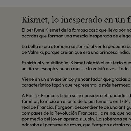
Kismet, lo inesperado en un f
El perfume Kismet de la famosa casa que lleva por no
acordes que forman una mezcla inesperada de eleganci
La bella espía otomana se sonrió al ver la pequeña b
de Valmiki, porque creían que era una princesa india.
Espiritual y multilingüe, Kismet alentó el misterio q
un día se escapó y nunca más se la volvió a ver. Tod
Viene en un envase único y encantador que gracias a
característico tapón que representa la más hermosa 
A Pierre-François Lubin se le considera el fundador 
familiar, lo inició en el arte de la perfumería en 1784
real de Francia. Fargeon, descendiente de una antigua
compases de la Revolución Francesa, la reina, que habí
por medio del joven aprendiz Lubin. La soberana se 
adoraba el perfume de rosas, que Fargeon extraía con 