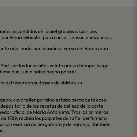
nes escondidas en la piel gracias a sus ricos
1 por Henri Giboulet para causar sensaciones únicas.
efante adornado, una alusión al verso del Ramayana
París de los locos años veinte por un tiempo, luego
rfume que Lubin había hecho para él.
a extrema con su frasco de vidrio y su
eon, cuyo taller parisino estaba cerca de la casa
n depositario de las recetas de belleza de la corte
eedor oficial de María Antonieta. Tras los primeros
de 1789, recibía los paquetes de su fiel perfumista
das con esencia de bergamota y de naranja. También
on.