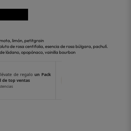
mota, limón, petitgrain
luto de rosa centifolia, esencia de rosa búlgara, pachulí.
s de ládano, opopónaco, vainilla bourbon
€, llévate de regalo
un Pack
Por compras supe
 ventas
de 6 muestras y 
 existencias
*valido en isolee.com