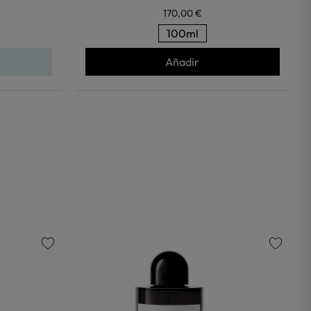
170,00 €
100ml
Añadir
favorite
favorite