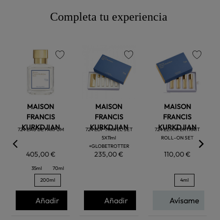
Completa tu experiencia
favorite
favorite
favorite
MAISON
MAISON
MAISON
FRANCIS
FRANCIS
FRANCIS
KURKDJIAN
KURKDJIAN
KURKDJIAN
724 EAU DE PARFUM
724 EDP TRAVEL SET
724 ELIXIR EXTRAIT
5X11ml
ROLL-ON SET
+GLOBETROTTER
405,00 €
235,00 €
110,00 €
35ml
70ml
200ml
4ml
Añadir
Añadir
Avísame