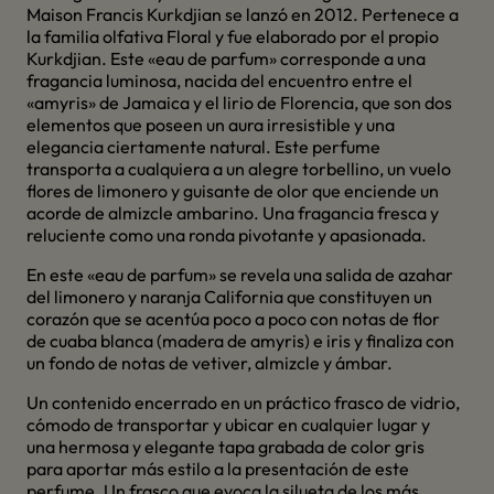
Maison Francis Kurkdjian se lanzó en 2012. Pertenece a
la familia olfativa Floral y fue elaborado por el propio
Kurkdjian. Este «eau de parfum» corresponde a una
fragancia luminosa, nacida del encuentro entre el
«amyris» de Jamaica y el lirio de Florencia, que son dos
elementos que poseen un aura irresistible y una
elegancia ciertamente natural. Este perfume
transporta a cualquiera a un alegre torbellino, un vuelo
flores de limonero y guisante de olor que enciende un
acorde de almizcle ambarino. Una fragancia fresca y
reluciente como una ronda pivotante y apasionada.
En este «eau de parfum» se revela una salida de azahar
del limonero y naranja California que constituyen un
corazón que se acentúa poco a poco con notas de flor
de cuaba blanca (madera de amyris) e iris y finaliza con
un fondo de notas de vetiver, almizcle y ámbar.
Un contenido encerrado en un práctico frasco de vidrio,
cómodo de transportar y ubicar en cualquier lugar y
una hermosa y elegante tapa grabada de color gris
para aportar más estilo a la presentación de este
perfume. Un frasco que evoca la silueta de los más