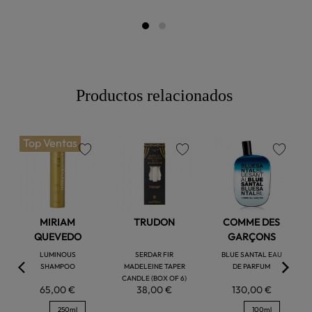
Productos relacionados
Top Ventas
favorite
favorite
favorite
MIRIAM
TRUDON
COMME DES
QUEVEDO
GARÇONS
LUMINOUS
SERDAR FIR
BLUE SANTAL EAU
SHAMPOO
MADELEINE TAPER
DE PARFUM
CANDLE (BOX OF 6)
65,00 €
38,00 €
130,00 €
250ml
100ml