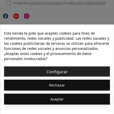
Acepto las
condiciones generales
y la
política de confidencialidad

NUESTRA WEB
Esta tienda te pide que aceptes cookies para fines de
rendimiento, redes sociales y publicidad. Las redes sociales y
las cookies publicitarias de terceros se utilizan para ofrecerte
funciones de redes sociales y anuncios personalizados.

AYUDA
¿Aceptas estas cookies y el procesamiento de datos
personales involucrados?

INFORMACIÓN
Configurar
© 2026 - Isolée · Todos los derechos reservados
Rechazar
Aceptar