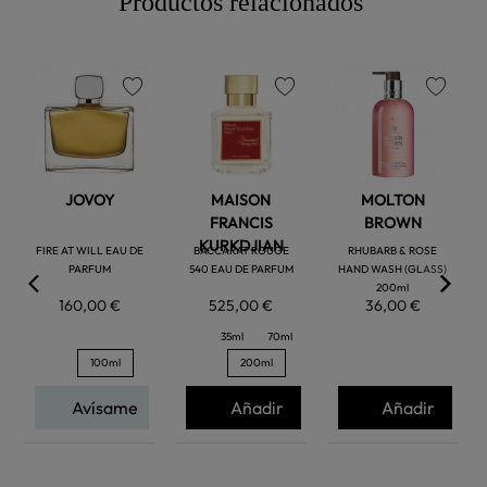
Productos relacionados
favorite
favorite
favorite
JOVOY
MAISON
MOLTON
FRANCIS
BROWN
KURKDJIAN
FIRE AT WILL EAU DE
BACCARAT ROUGE
RHUBARB & ROSE
PARFUM
540 EAU DE PARFUM
HAND WASH (GLASS)
200ml
160,00 €
525,00 €
36,00 €
35ml
70ml
100ml
200ml
Avísame
Añadir
Añadir