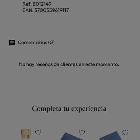
Ref:
B012149
EAN:
3700559619117
Comentarios (0)
No hay reseñas de clientes en este momento.
Completa tu experiencia
favorite
favorite
favorite