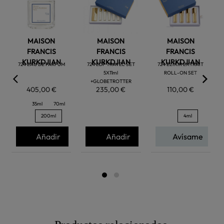
MAISON
MAISON
MAISON
FRANCIS
FRANCIS
FRANCIS
KURKDJIAN
KURKDJIAN
KURKDJIAN
724 EAU DE PARFUM
724 EDP TRAVEL SET
724 ELIXIR EXTRAIT
5X11ml
ROLL-ON SET
+GLOBETROTTER
405,00 €
235,00 €
110,00 €
35ml
70ml
200ml
4ml
Añadir
Añadir
Avísame