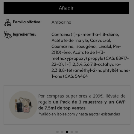
Añadir
Ambarina
Familia olfativa:
Contains: (r)-p-mentha-1,8-diène,
Ingredientes:
Acétate de linalyle, Carvacrol,
Coumarine, Isoeugénol, Linalol, Pin-
2(10)-ène, Acétate de 1-(3-
methoxypropoxy) propyle (CAS: 88917-
22-0), 1-(1,2,3,4,5,6,7,8-octahydro-
2,3,8,8-tétraméthyl-2-naphtyl)éthane-
1-one (CAS: 54464
Por compras superiores a 299€, llévate de
regalo
un Pack de 3 muestras y un GWP
de 7.5ml de top ventas
*valido en isolee.com y hasta agotar existencias