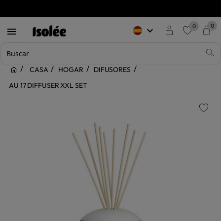
0
0
keyboard_arrow_down

favorite
CASA
HOGAR
DIFUSORES
AU 17 DIFFUSER XXL SET