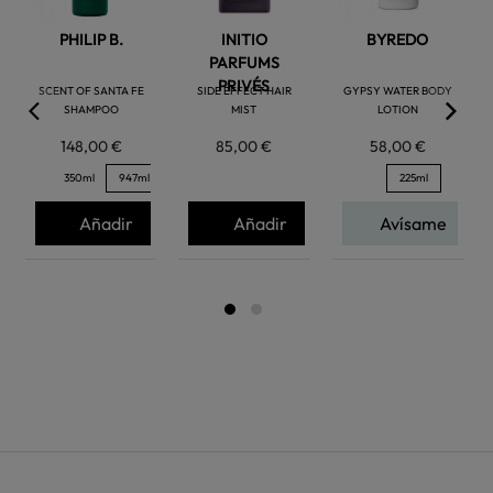
PHILIP B.
INITIO
BYREDO
PARFUMS
PRIVÉS
SCENT OF SANTA FE
SIDE EFFECT HAIR
GYPSY WATER BODY
SHAMPOO
MIST
LOTION
148,00 €
85,00 €
58,00 €
350ml
947ml
225ml
Añadir
Añadir
Avísame