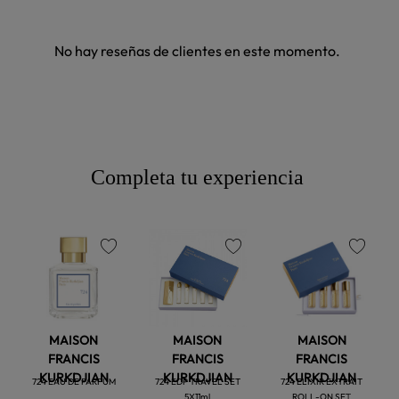
No hay reseñas de clientes en este momento.
Completa tu experiencia
favorite
favorite
favorite
MAISON
MAISON
MAISON
FRANCIS
FRANCIS
FRANCIS
KURKDJIAN
KURKDJIAN
KURKDJIAN
724 EAU DE PARFUM
724 EDP TRAVEL SET
724 ELIXIR EXTRAIT
5X11ml
ROLL-ON SET