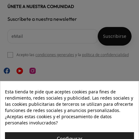
ÚNETE A NUESTRA COMUNIDAD
Suscríbete a nuestra newsletter
Acepto las
condiciones generales
y la
política de confidencialidad

NUESTRA WEB
Esta tienda te pide que aceptes cookies para fines de
rendimiento, redes sociales y publicidad. Las redes sociales y
las cookies publicitarias de terceros se utilizan para ofrecerte
funciones de redes sociales y anuncios personalizados.

AYUDA
¿Aceptas estas cookies y el procesamiento de datos
personales involucrados?

INFORMACIÓN
Configurar