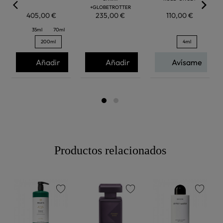
+GLOBETROTTER
405,00 €
235,00 €
110,00 €
35ml
70ml
200ml
4ml
Añadir
Añadir
Avísame
Productos relacionados
favorite
favorite
favorite