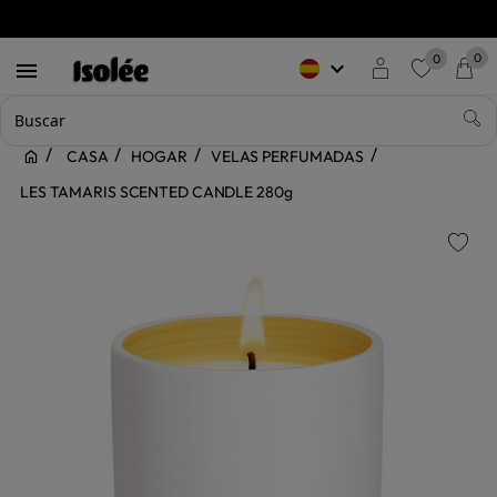
0
0
keyboard_arrow_down

favorite
CASA
HOGAR
VELAS PERFUMADAS
LES TAMARIS SCENTED CANDLE 280g