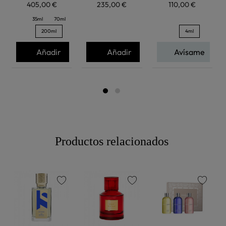
405,00 €
235,00 €
110,00 €
35ml
70ml
200ml
4ml
Añadir
Añadir
Avísame
Productos relacionados
favorite
favorite
favorite