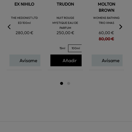
EX NIHILO
TRUDON
MOLTON
BROWN
THE HEDONIST LTD
NUIT ROUGE
WOMENS BATHING
ED 100ml
MYSTIQUE EAU DE
TRIO XMAS
PARFUM
280,00 €
250,00 €
60,00 €
80,00 €
15ml
100ml
Avísame
Añadir
Avísame