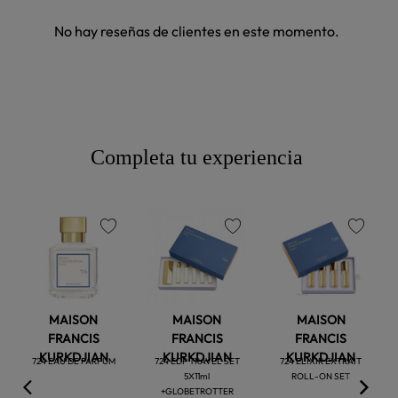
No hay reseñas de clientes en este momento.
Completa tu experiencia
favorite
favorite
favorite
MAISON
MAISON
MAISON
FRANCIS
FRANCIS
FRANCIS
KURKDJIAN
KURKDJIAN
KURKDJIAN
724 EAU DE PARFUM
724 EDP TRAVEL SET
724 ELIXIR EXTRAIT
5X11ml
ROLL-ON SET
+GLOBETROTTER