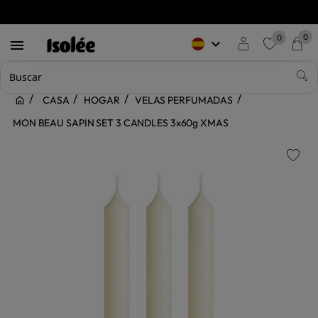
0
0
keyboard_arrow_down

favorite
CASA
HOGAR
VELAS PERFUMADAS
MON BEAU SAPIN SET 3 CANDLES 3x60g XMAS