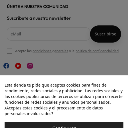
ÚNETE A NUESTRA COMUNIDAD
Suscríbete a nuestra newsletter
Acepto las
condiciones generales
y la
política de confidencialidad

NUESTRA WEB
Esta tienda te pide que aceptes cookies para fines de
rendimiento, redes sociales y publicidad. Las redes sociales y
las cookies publicitarias de terceros se utilizan para ofrecerte
funciones de redes sociales y anuncios personalizados.

AYUDA
¿Aceptas estas cookies y el procesamiento de datos
personales involucrados?

INFORMACIÓN