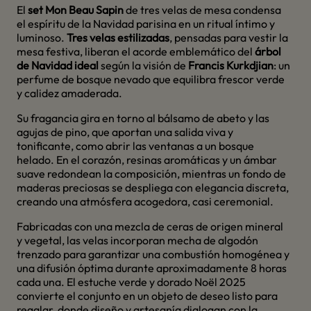
El
set Mon Beau Sapin
de tres velas de mesa condensa
el espíritu de la Navidad parisina en un ritual íntimo y
luminoso.
Tres velas estilizadas
, pensadas para vestir la
mesa festiva, liberan el acorde emblemático del
árbol
de Navidad ideal
según la visión de
Francis Kurkdjian
: un
perfume de bosque nevado que equilibra frescor verde
y calidez amaderada.
Su fragancia gira en torno al bálsamo de abeto y las
agujas de pino, que aportan una salida viva y
tonificante, como abrir las ventanas a un bosque
helado. En el corazón, resinas aromáticas y un ámbar
suave redondean la composición, mientras un fondo de
maderas preciosas se despliega con elegancia discreta,
creando una atmósfera acogedora, casi ceremonial.
Fabricadas con una mezcla de ceras de origen mineral
y vegetal, las velas incorporan mecha de algodón
trenzado para garantizar una combustión homogénea y
una difusión óptima durante aproximadamente 8 horas
cada una. El estuche verde y dorado Noël 2025
convierte el conjunto en un objeto de deseo listo para
regalar, donde diseño y artesanía dialogan con la