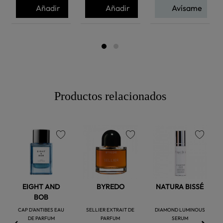
Añadir
Añadir
Avísame
Productos relacionados
favorite
favorite
favorite
EIGHT AND
BYREDO
NATURA BISSÉ
BOB
CAP D'ANTIBES EAU
SELLIER EXTRAIT DE
DIAMOND LUMINOUS
DE PARFUM
PARFUM
SERUM