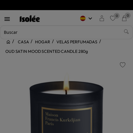
0
0
keyboard_arrow_down

favorite
CASA
HOGAR
VELAS PERFUMADAS
OUD SATIN MOOD SCENTED CANDLE 280g