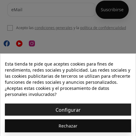
Acepto las
condiciones generales
y la
política de confidencialidad

NUESTRA WEB
Esta tienda te pide que aceptes cookies para fines de
rendimiento, redes sociales y publicidad. Las redes sociales y
las cookies publicitarias de terceros se utilizan para ofrecerte
funciones de redes sociales y anuncios personalizados.

AYUDA
¿Aceptas estas cookies y el procesamiento de datos
personales involucrados?

INFORMACIÓN
Configurar
© 2026 - Isolée · Todos los derechos reservados
Rechazar