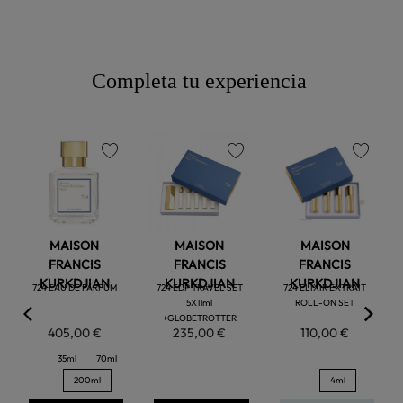
Completa tu experiencia
favorite
favorite
favorite
MAISON
MAISON
MAISON
FRANCIS
FRANCIS
FRANCIS
KURKDJIAN
KURKDJIAN
KURKDJIAN
724 EAU DE PARFUM
724 EDP TRAVEL SET
724 ELIXIR EXTRAIT
5X11ml
ROLL-ON SET
+GLOBETROTTER
405,00 €
235,00 €
110,00 €
35ml
70ml
200ml
4ml